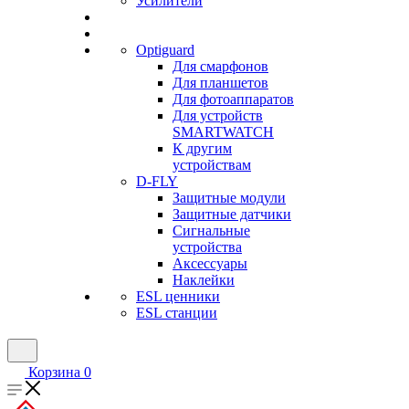
Усилители
Optiguard
Для смарфонов
Для планшетов
Для фотоаппаратов
Для устройств
SMARTWATCH
К другим
устройствам
D-FLY
Защитные модули
Защитные датчики
Сигнальные
устройства
Аксессуары
Наклейки
ESL ценники
ESL станции
Корзина
0