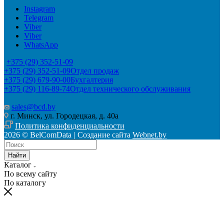
Instagram
Telegram
Viber
Viber
WhatsApp
+375 (29) 352-51-09
+375 (29) 352-51-09
Отдел продаж
+375 (29) 679-90-00
Бухгалтерия
+375 (29) 116-89-74
Отдел технического обслуживания
sales@bcd.by
г. Минск, ул. Городецкая, д. 40а
Политика конфиденциальности
2026 © BelComData |
Создание сайта
Webnet.by
Найти
Каталог
По всему сайту
По каталогу