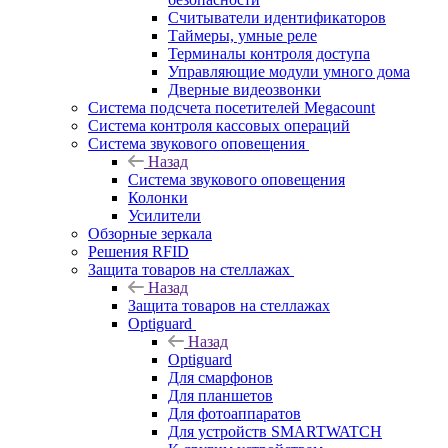
Считыватели идентификаторов
Таймеры, умные реле
Терминалы контроля доступа
Управляющие модули умного дома
Дверные видеозвонки
Система подсчета посетителей Megacount
Система контроля кассовых операций
Система звукового оповещения
Назад
Система звукового оповещения
Колонки
Усилители
Обзорные зеркала
Решения RFID
Защита товаров на стеллажах
Назад
Защита товаров на стеллажах
Optiguard
Назад
Optiguard
Для смарфонов
Для планшетов
Для фотоаппаратов
Для устройств SMARTWATCH