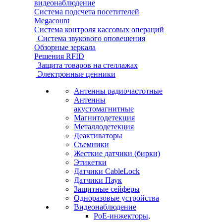
видеонаблюдение
Система подсчета посетителей
Megacount
Система контроля кассовых операций
Система звукового оповещения
Обзорные зеркала
Решения RFID
Защита товаров на стеллажах
Электронные ценники
Антенны радиочастотные
Антенны
акустомагнитные
Магнитодетекция
Металлодетекция
Деактиваторы
Съемники
Жесткие датчики (бирки)
Этикетки
Датчики CableLock
Датчики Паук
Защитные сейферы
Одноразовые устройства
Видеонаблюдение
PoE-инжекторы,