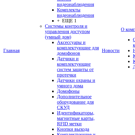
видеонаблюдения
Комплекты
видеонаблюдения
+ ЕЩЕ 1
Системы контроля и
О ком
управления доступом
(умный дом)
Аксессуары и
комплектующие для
Главная
Новости
домофонов
Датчики и
комплектующие
систем защиты от
протечки
Датчики охраны и
умного дома
Домофоны
Дополнительное
оборудование для
СКУД
Идентификаторы,
магнитные карты,
RFID метки
Кнопки выхода
Комплектующие и