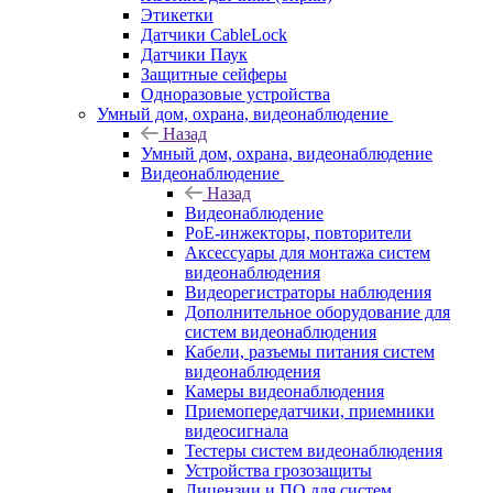
Этикетки
Датчики CableLock
Датчики Паук
Защитные сейферы
Одноразовые устройства
Умный дом, охрана, видеонаблюдение
Назад
Умный дом, охрана, видеонаблюдение
Видеонаблюдение
Назад
Видеонаблюдение
PoE-инжекторы, повторители
Аксессуары для монтажа систем
видеонаблюдения
Видеорегистраторы наблюдения
Дополнительное оборудование для
систем видеонаблюдения
Кабели, разъемы питания систем
видеонаблюдения
Камеры видеонаблюдения
Приемопередатчики, приемники
видеосигнала
Тестеры систем видеонаблюдения
Устройства грозозащиты
Лицензии и ПО для систем