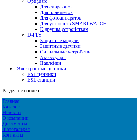
Optiguard
Для смарфонов
Для планшетов
Для фотоаппаратов
Для устройств SMARTWATCH
К другим устройствам
D-FLY
Защитные модули
Защитные датчики
Сигнальные устройства
Аксессуары
Наклейки
Электронные ценники
ESL ценники
ESL станции
Раздел не найден.
Главная
Каталог
Новости
О компании
Документы
Фотогалерея
Контакты