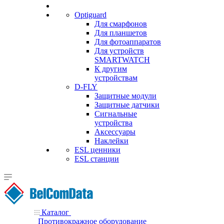
Optiguard
Для смарфонов
Для планшетов
Для фотоаппаратов
Для устройств
SMARTWATCH
К другим
устройствам
D-FLY
Защитные модули
Защитные датчики
Сигнальные
устройства
Аксессуары
Наклейки
ESL ценники
ESL станции
Каталог
Противокражное оборудование