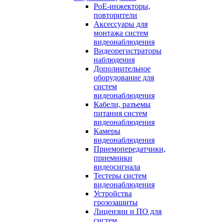
PoE-инжекторы,
повторители
Аксессуары для
монтажа систем
видеонаблюдения
Видеорегистраторы
наблюдения
Дополнительное
оборудование для
систем
видеонаблюдения
Кабели, разъемы
питания систем
видеонаблюдения
Камеры
видеонаблюдения
Приемопередатчики,
приемники
видеосигнала
Тестеры систем
видеонаблюдения
Устройства
грозозащиты
Лицензии и ПО для
систем