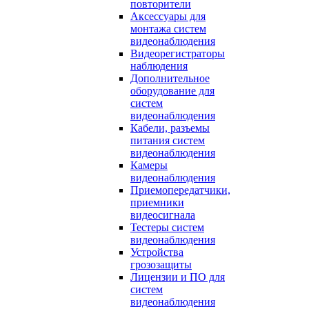
повторители
Аксессуары для
монтажа систем
видеонаблюдения
Видеорегистраторы
наблюдения
Дополнительное
оборудование для
систем
видеонаблюдения
Кабели, разъемы
питания систем
видеонаблюдения
Камеры
видеонаблюдения
Приемопередатчики,
приемники
видеосигнала
Тестеры систем
видеонаблюдения
Устройства
грозозащиты
Лицензии и ПО для
систем
видеонаблюдения