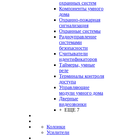
охранных систем
Компоненты умного
дома
Охранно-пожарная
сигнализация
Охранные системы
Радиоуправление
системами
безопасности
Считыватели
идентификаторов
Таймеры, умные
реле
Терминалы контроля
доступа
Управляющие
модули умного дома
Дверные
видеозвонки
+ ЕЩЕ 7
Колонки
Усилители