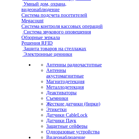
Умный дом, охрана,
видеонаблюдение
Система подсчета посетителей
Megacount
Система контроля кассовых операций
Система звукового оповещения
Обзорные зеркала
Решения RFID
Защита товаров на стеллажах
Электронные ценники
Антенны радиочастотные
Антенны
акустомагнитные
Магнитодетекция
Металлодетекция
Деактиваторы
Съемники
Жесткие датчики (бирки)
Этикетки
Датчики CableLock
Датчики Паук
Защитные сейферы
Одноразовые устройства
Видеонаблюдение