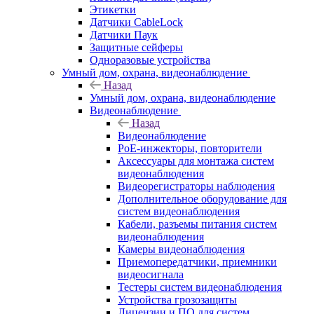
Этикетки
Датчики CableLock
Датчики Паук
Защитные сейферы
Одноразовые устройства
Умный дом, охрана, видеонаблюдение
Назад
Умный дом, охрана, видеонаблюдение
Видеонаблюдение
Назад
Видеонаблюдение
PoE-инжекторы, повторители
Аксессуары для монтажа систем
видеонаблюдения
Видеорегистраторы наблюдения
Дополнительное оборудование для
систем видеонаблюдения
Кабели, разъемы питания систем
видеонаблюдения
Камеры видеонаблюдения
Приемопередатчики, приемники
видеосигнала
Тестеры систем видеонаблюдения
Устройства грозозащиты
Лицензии и ПО для систем