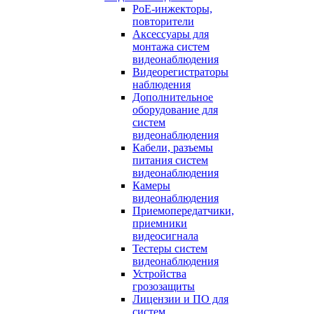
PoE-инжекторы,
повторители
Аксессуары для
монтажа систем
видеонаблюдения
Видеорегистраторы
наблюдения
Дополнительное
оборудование для
систем
видеонаблюдения
Кабели, разъемы
питания систем
видеонаблюдения
Камеры
видеонаблюдения
Приемопередатчики,
приемники
видеосигнала
Тестеры систем
видеонаблюдения
Устройства
грозозащиты
Лицензии и ПО для
систем