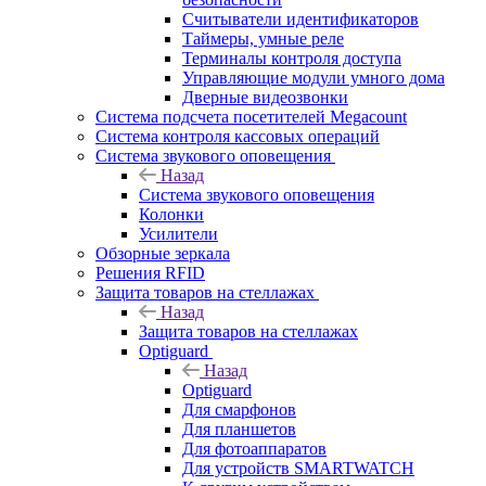
Считыватели идентификаторов
Таймеры, умные реле
Терминалы контроля доступа
Управляющие модули умного дома
Дверные видеозвонки
Система подсчета посетителей Megacount
Система контроля кассовых операций
Система звукового оповещения
Назад
Система звукового оповещения
Колонки
Усилители
Обзорные зеркала
Решения RFID
Защита товаров на стеллажах
Назад
Защита товаров на стеллажах
Optiguard
Назад
Optiguard
Для смарфонов
Для планшетов
Для фотоаппаратов
Для устройств SMARTWATCH