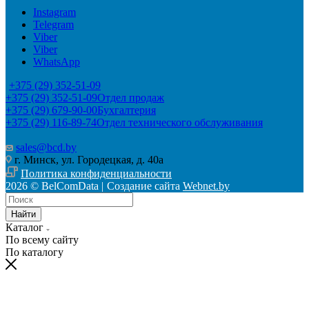
Instagram
Telegram
Viber
Viber
WhatsApp
+375 (29) 352-51-09
+375 (29) 352-51-09
Отдел продаж
+375 (29) 679-90-00
Бухгалтерия
+375 (29) 116-89-74
Отдел технического обслуживания
sales@bcd.by
г. Минск, ул. Городецкая, д. 40а
Политика конфиденциальности
2026 © BelComData |
Создание сайта
Webnet.by
Найти
Каталог
По всему сайту
По каталогу