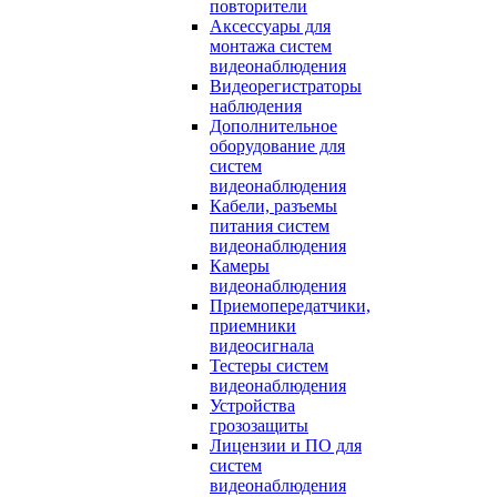
повторители
Аксессуары для
монтажа систем
видеонаблюдения
Видеорегистраторы
наблюдения
Дополнительное
оборудование для
систем
видеонаблюдения
Кабели, разъемы
питания систем
видеонаблюдения
Камеры
видеонаблюдения
Приемопередатчики,
приемники
видеосигнала
Тестеры систем
видеонаблюдения
Устройства
грозозащиты
Лицензии и ПО для
систем
видеонаблюдения