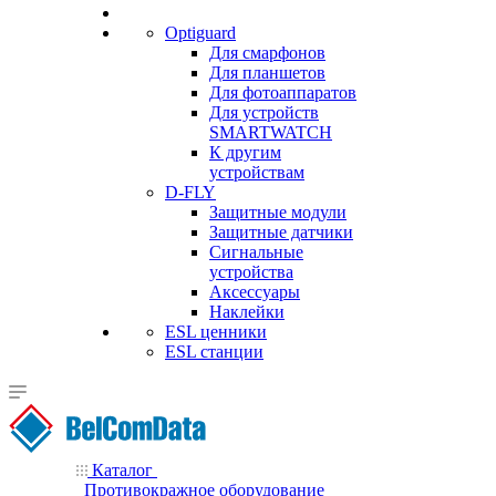
Optiguard
Для смарфонов
Для планшетов
Для фотоаппаратов
Для устройств
SMARTWATCH
К другим
устройствам
D-FLY
Защитные модули
Защитные датчики
Сигнальные
устройства
Аксессуары
Наклейки
ESL ценники
ESL станции
Каталог
Противокражное оборудование