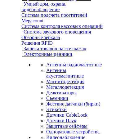
Умный дом, охрана,
видеонаблюдение
Система подсчета посетителей
Megacount
Система контроля кассовых операций
Система звукового оповещения
Обзорные зеркала
Решения RFID
Защита товаров на стеллажах
Электронные ценники
Антенны радиочастотные
Антенны
акустомагнитные
Магнитодетекция
Металлодетекция
Деактиваторы
Съемники
Жесткие датчики (бирки)
Этикетки
Датчики CableLock
Датчики Паук
Защитные сейферы
Одноразовые устройства
Видеонаблюдение