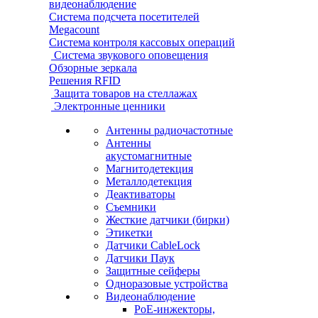
видеонаблюдение
Система подсчета посетителей
Megacount
Система контроля кассовых операций
Система звукового оповещения
Обзорные зеркала
Решения RFID
Защита товаров на стеллажах
Электронные ценники
Антенны радиочастотные
Антенны
акустомагнитные
Магнитодетекция
Металлодетекция
Деактиваторы
Съемники
Жесткие датчики (бирки)
Этикетки
Датчики CableLock
Датчики Паук
Защитные сейферы
Одноразовые устройства
Видеонаблюдение
PoE-инжекторы,