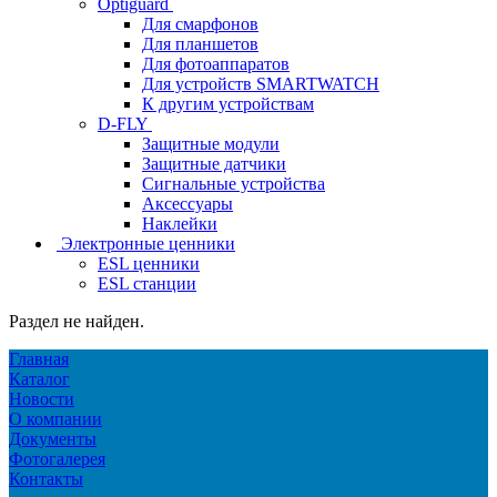
Optiguard
Для смарфонов
Для планшетов
Для фотоаппаратов
Для устройств SMARTWATCH
К другим устройствам
D-FLY
Защитные модули
Защитные датчики
Сигнальные устройства
Аксессуары
Наклейки
Электронные ценники
ESL ценники
ESL станции
Раздел не найден.
Главная
Каталог
Новости
О компании
Документы
Фотогалерея
Контакты