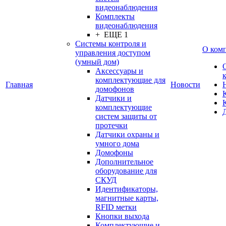
видеонаблюдения
Комплекты
видеонаблюдения
+ ЕЩЕ 1
Системы контроля и
О ком
управления доступом
(умный дом)
Аксессуары и
комплектующие для
Главная
Новости
домофонов
Датчики и
комплектующие
систем защиты от
протечки
Датчики охраны и
умного дома
Домофоны
Дополнительное
оборудование для
СКУД
Идентификаторы,
магнитные карты,
RFID метки
Кнопки выхода
Комплектующие и