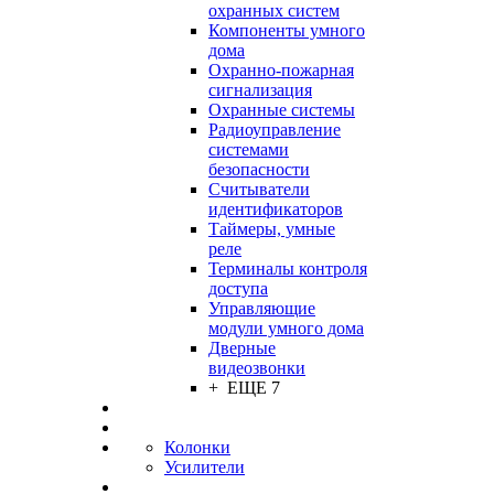
охранных систем
Компоненты умного
дома
Охранно-пожарная
сигнализация
Охранные системы
Радиоуправление
системами
безопасности
Считыватели
идентификаторов
Таймеры, умные
реле
Терминалы контроля
доступа
Управляющие
модули умного дома
Дверные
видеозвонки
+ ЕЩЕ 7
Колонки
Усилители