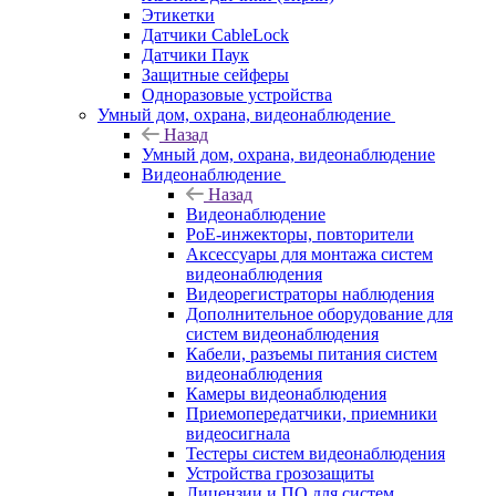
Этикетки
Датчики CableLock
Датчики Паук
Защитные сейферы
Одноразовые устройства
Умный дом, охрана, видеонаблюдение
Назад
Умный дом, охрана, видеонаблюдение
Видеонаблюдение
Назад
Видеонаблюдение
PoE-инжекторы, повторители
Аксессуары для монтажа систем
видеонаблюдения
Видеорегистраторы наблюдения
Дополнительное оборудование для
систем видеонаблюдения
Кабели, разъемы питания систем
видеонаблюдения
Камеры видеонаблюдения
Приемопередатчики, приемники
видеосигнала
Тестеры систем видеонаблюдения
Устройства грозозащиты
Лицензии и ПО для систем