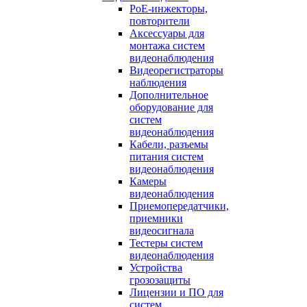
PoE-инжекторы,
повторители
Аксессуары для
монтажа систем
видеонаблюдения
Видеорегистраторы
наблюдения
Дополнительное
оборудование для
систем
видеонаблюдения
Кабели, разъемы
питания систем
видеонаблюдения
Камеры
видеонаблюдения
Приемопередатчики,
приемники
видеосигнала
Тестеры систем
видеонаблюдения
Устройства
грозозащиты
Лицензии и ПО для
систем