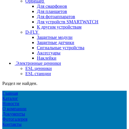
Optiguard
Для смарфонов
Для планшетов
Для фотоаппаратов
Для устройств SMARTWATCH
К другим устройствам
D-FLY
Защитные модули
Защитные датчики
Сигнальные устройства
Аксессуары
Наклейки
Электронные ценники
ESL ценники
ESL станции
Раздел не найден.
Главная
Каталог
Новости
О компании
Документы
Фотогалерея
Контакты