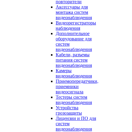
повторители
Аксессуары для
монтажа систем
видеонаблюдения
Видеорегистраторы
наблюдения
Дополнительное
оборудование для
систем
видеонаблюдения
Кабели, разъемы
питания систем
видеонаблюдения
Камеры
видеонаблюдения
Приемопередатчики,
приемники
видеосигнала
Тестеры систем
видеонаблюдения
Устройства
грозозащиты
Лицензии и ПО для
систем
видеонаблюдения