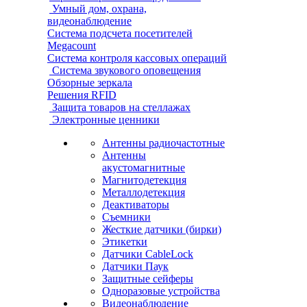
Умный дом, охрана,
видеонаблюдение
Система подсчета посетителей
Megacount
Система контроля кассовых операций
Система звукового оповещения
Обзорные зеркала
Решения RFID
Защита товаров на стеллажах
Электронные ценники
Антенны радиочастотные
Антенны
акустомагнитные
Магнитодетекция
Металлодетекция
Деактиваторы
Съемники
Жесткие датчики (бирки)
Этикетки
Датчики CableLock
Датчики Паук
Защитные сейферы
Одноразовые устройства
Видеонаблюдение