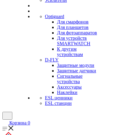
Усилители
Optiguard
Для смарфонов
Для планшетов
Для фотоаппаратов
Для устройств
SMARTWATCH
К другим
устройствам
D-FLY
Защитные модули
Защитные датчики
Сигнальные
устройства
Аксессуары
Наклейки
ESL ценники
ESL станции
Корзина
0