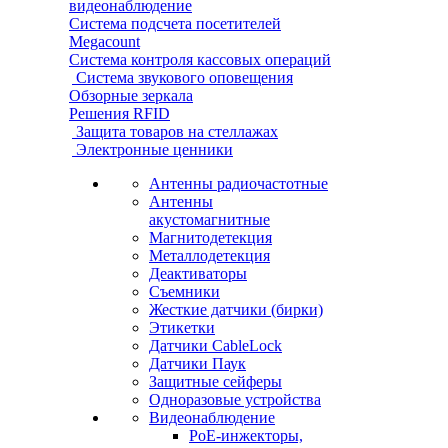
видеонаблюдение
Система подсчета посетителей
Megacount
Система контроля кассовых операций
Система звукового оповещения
Обзорные зеркала
Решения RFID
Защита товаров на стеллажах
Электронные ценники
Антенны радиочастотные
Антенны
акустомагнитные
Магнитодетекция
Металлодетекция
Деактиваторы
Съемники
Жесткие датчики (бирки)
Этикетки
Датчики CableLock
Датчики Паук
Защитные сейферы
Одноразовые устройства
Видеонаблюдение
PoE-инжекторы,