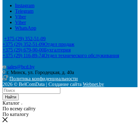
Instagram
Telegram
Viber
Viber
WhatsApp
+375 (29) 352-51-09
+375 (29) 352-51-09
Отдел продаж
+375 (29) 679-90-00
Бухгалтерия
+375 (29) 116-89-74
Отдел технического обслуживания
sales@bcd.by
г. Минск, ул. Городецкая, д. 40а
Политика конфиденциальности
2026 © BelComData |
Создание сайта
Webnet.by
Найти
Каталог
По всему сайту
По каталогу