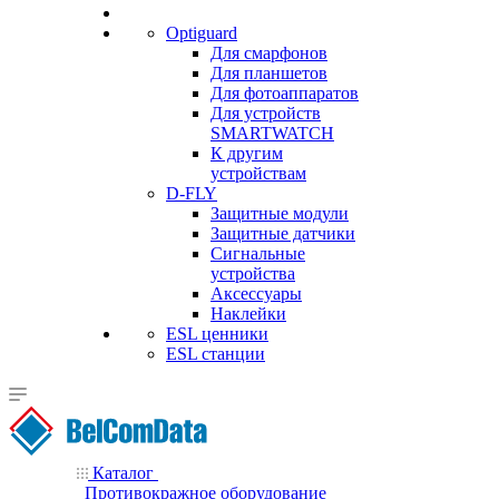
Optiguard
Для смарфонов
Для планшетов
Для фотоаппаратов
Для устройств
SMARTWATCH
К другим
устройствам
D-FLY
Защитные модули
Защитные датчики
Сигнальные
устройства
Аксессуары
Наклейки
ESL ценники
ESL станции
Каталог
Противокражное оборудование