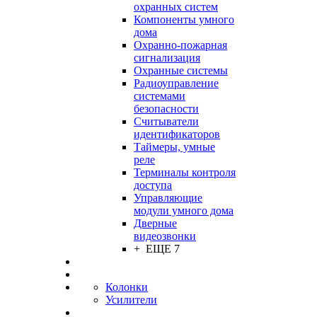
охранных систем
Компоненты умного
дома
Охранно-пожарная
сигнализация
Охранные системы
Радиоуправление
системами
безопасности
Считыватели
идентификаторов
Таймеры, умные
реле
Терминалы контроля
доступа
Управляющие
модули умного дома
Дверные
видеозвонки
+ ЕЩЕ 7
Колонки
Усилители