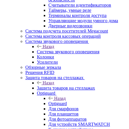
Считыватели идентификаторов
Таймеры, умные реле
Терминалы контроля доступа
Управляющие модули умного дома
Дверные видеозвонки
Система подсчета посетителей Megacount
Система контроля кассовых операций
Система звукового оповещения
Назад
Система звукового оповещения
Колонки
Усилители
Обзорные зеркала
Решения RFID
Защита товаров на стеллажах
Назад
Защита товаров на стеллажах
Optiguard
Назад
Optiguard
Для смарфонов
Для планшетов
Для фотоаппаратов
Для устройств SMARTWATCH