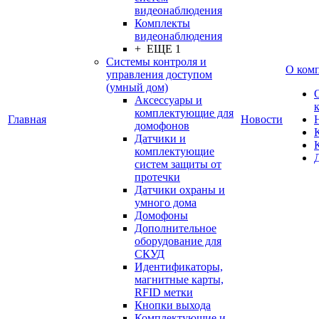
видеонаблюдения
Комплекты
видеонаблюдения
+ ЕЩЕ 1
Системы контроля и
О ком
управления доступом
(умный дом)
Аксессуары и
комплектующие для
Главная
Новости
домофонов
Датчики и
комплектующие
систем защиты от
протечки
Датчики охраны и
умного дома
Домофоны
Дополнительное
оборудование для
СКУД
Идентификаторы,
магнитные карты,
RFID метки
Кнопки выхода
Комплектующие и