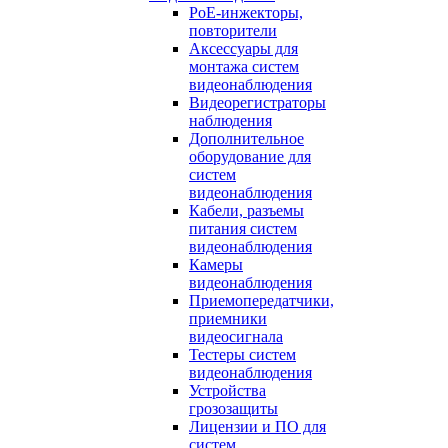
PoE-инжекторы,
повторители
Аксессуары для
монтажа систем
видеонаблюдения
Видеорегистраторы
наблюдения
Дополнительное
оборудование для
систем
видеонаблюдения
Кабели, разъемы
питания систем
видеонаблюдения
Камеры
видеонаблюдения
Приемопередатчики,
приемники
видеосигнала
Тестеры систем
видеонаблюдения
Устройства
грозозащиты
Лицензии и ПО для
систем