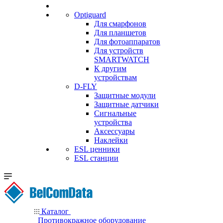
Optiguard
Для смарфонов
Для планшетов
Для фотоаппаратов
Для устройств
SMARTWATCH
К другим
устройствам
D-FLY
Защитные модули
Защитные датчики
Сигнальные
устройства
Аксессуары
Наклейки
ESL ценники
ESL станции
Каталог
Противокражное оборудование