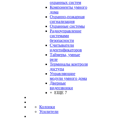
охранных систем
Компоненты умного
дома
Охранно-пожарная
сигнализация
Охранные системы
Радиоуправление
системами
безопасности
Считыватели
идентификаторов
Таймеры, умные
реле
Терминалы контроля
доступа
Управляющие
модули умного дома
Дверные
видеозвонки
+ ЕЩЕ 7
Колонки
Усилители