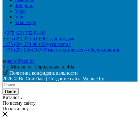
Telegram
Viber
Viber
WhatsApp
+375 (29) 352-51-09
+375 (29) 352-51-09
Отдел продаж
+375 (29) 679-90-00
Бухгалтерия
+375 (29) 116-89-74
Отдел технического обслуживания
sales@bcd.by
г. Минск, ул. Городецкая, д. 40а
Политика конфиденциальности
2026 © BelComData |
Создание сайта
Webnet.by
Найти
Каталог
По всему сайту
По каталогу