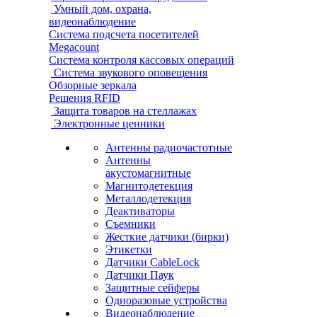
Умный дом, охрана,
видеонаблюдение
Система подсчета посетителей
Megacount
Система контроля кассовых операций
Система звукового оповещения
Обзорные зеркала
Решения RFID
Защита товаров на стеллажах
Электронные ценники
Антенны радиочастотные
Антенны
акустомагнитные
Магнитодетекция
Металлодетекция
Деактиваторы
Съемники
Жесткие датчики (бирки)
Этикетки
Датчики CableLock
Датчики Паук
Защитные сейферы
Одноразовые устройства
Видеонаблюдение