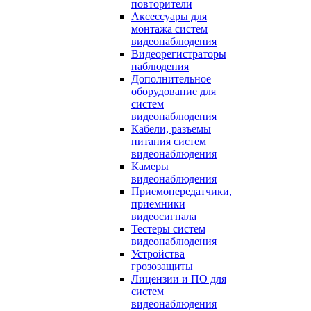
повторители
Аксессуары для
монтажа систем
видеонаблюдения
Видеорегистраторы
наблюдения
Дополнительное
оборудование для
систем
видеонаблюдения
Кабели, разъемы
питания систем
видеонаблюдения
Камеры
видеонаблюдения
Приемопередатчики,
приемники
видеосигнала
Тестеры систем
видеонаблюдения
Устройства
грозозащиты
Лицензии и ПО для
систем
видеонаблюдения