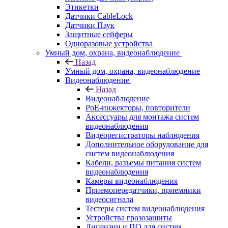
Этикетки
Датчики CableLock
Датчики Паук
Защитные сейферы
Одноразовые устройства
Умный дом, охрана, видеонаблюдение
Назад
Умный дом, охрана, видеонаблюдение
Видеонаблюдение
Назад
Видеонаблюдение
PoE-инжекторы, повторители
Аксессуары для монтажа систем
видеонаблюдения
Видеорегистраторы наблюдения
Дополнительное оборудование для
систем видеонаблюдения
Кабели, разъемы питания систем
видеонаблюдения
Камеры видеонаблюдения
Приемопередатчики, приемники
видеосигнала
Тестеры систем видеонаблюдения
Устройства грозозащиты
Лицензии и ПО для систем