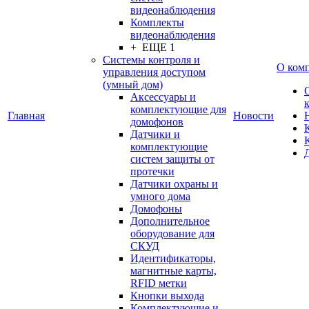
видеонаблюдения
Комплекты
видеонаблюдения
+ ЕЩЕ 1
Системы контроля и
О ком
управления доступом
(умный дом)
Аксессуары и
комплектующие для
Главная
Новости
домофонов
Датчики и
комплектующие
систем защиты от
протечки
Датчики охраны и
умного дома
Домофоны
Дополнительное
оборудование для
СКУД
Идентификаторы,
магнитные карты,
RFID метки
Кнопки выхода
Комплектующие и