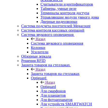
Считыватели идентификаторов
Таймеры, умные реле
Терминалы контроля доступа
Управляющие модули умного дома
Дверные видеозвонки
Система подсчета посетителей Megacount
Система контроля кассовых операций
Система звукового оповещения
Назад
Система звукового оповещения
Колонки
Усилители
Обзорные зеркала
Решения RFID
Защита товаров на стеллажах
Назад
Защита товаров на стеллажах
Optiguard
Назад
Optiguard
Для смарфонов
Для планшетов
Для фотоаппаратов
Для устройств SMARTWATCH