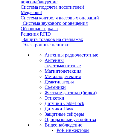
видеонаблюдение
Система подсчета посетителей
Megacount
Система контроля кассовых операций
Система звукового оповещения
Обзорные зеркала
Решения RFID
Защита товаров на стеллажах
Электронные ценники
Антенны радиочастотные
Антенны
акустомагнитные
Магнитодетекция
Металлодетекция
Деактиваторы
Съемники
Жесткие датчики (бирки)
Этикетки
Датчики CableLock
Датчики Паук
Защитные сейферы
Одноразовые устройства
Видеонаблюдение
PoE-инжекторы,