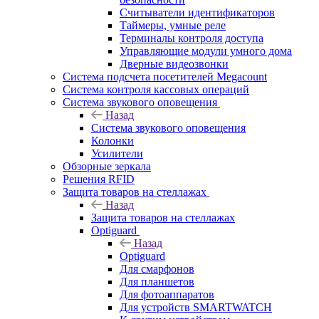
Считыватели идентификаторов
Таймеры, умные реле
Терминалы контроля доступа
Управляющие модули умного дома
Дверные видеозвонки
Система подсчета посетителей Megacount
Система контроля кассовых операций
Система звукового оповещения
Назад
Система звукового оповещения
Колонки
Усилители
Обзорные зеркала
Решения RFID
Защита товаров на стеллажах
Назад
Защита товаров на стеллажах
Optiguard
Назад
Optiguard
Для смарфонов
Для планшетов
Для фотоаппаратов
Для устройств SMARTWATCH