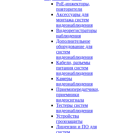
PoE-инжекторы,
повторители
Аксессуары для
монтажа систем
видеонаблюдения
Видеорегистраторы
наблюдения
Дополнительное
оборудование для
систем
видеонаблюдения
Кабели, разъемы
питания систем
видеонаблюдения
Камеры
видеонаблюдения
Приемопередатчики,
приемники
видеосигнала
Тестеры систем
видеонаблюдения
Устройства
грозозащиты
Лицензии и ПО для
систем