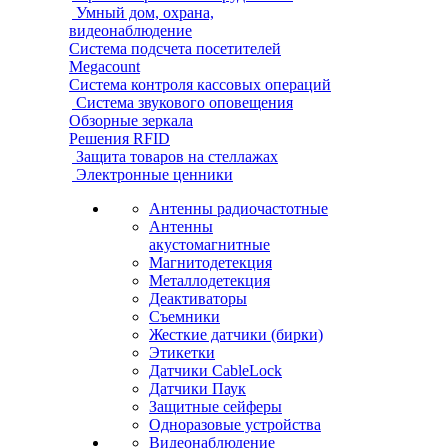
Умный дом, охрана,
видеонаблюдение
Система подсчета посетителей
Megacount
Система контроля кассовых операций
Система звукового оповещения
Обзорные зеркала
Решения RFID
Защита товаров на стеллажах
Электронные ценники
Антенны радиочастотные
Антенны
акустомагнитные
Магнитодетекция
Металлодетекция
Деактиваторы
Съемники
Жесткие датчики (бирки)
Этикетки
Датчики CableLock
Датчики Паук
Защитные сейферы
Одноразовые устройства
Видеонаблюдение