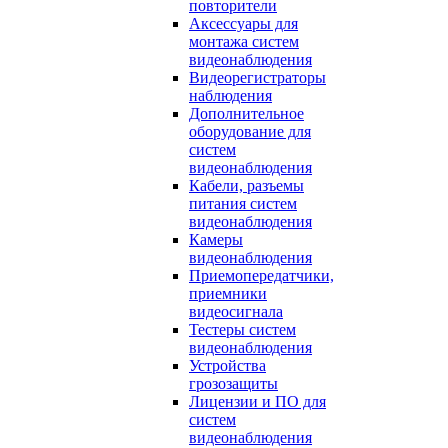
повторители
Аксессуары для
монтажа систем
видеонаблюдения
Видеорегистраторы
наблюдения
Дополнительное
оборудование для
систем
видеонаблюдения
Кабели, разъемы
питания систем
видеонаблюдения
Камеры
видеонаблюдения
Приемопередатчики,
приемники
видеосигнала
Тестеры систем
видеонаблюдения
Устройства
грозозащиты
Лицензии и ПО для
систем
видеонаблюдения