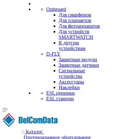
Optiguard
Для смарфонов
Для планшетов
Для фотоаппаратов
Для устройств
SMARTWATCH
К другим
устройствам
D-FLY
Защитные модули
Защитные датчики
Сигнальные
устройства
Аксессуары
Наклейки
ESL ценники
ESL станции
Каталог
Противокражное оборудование