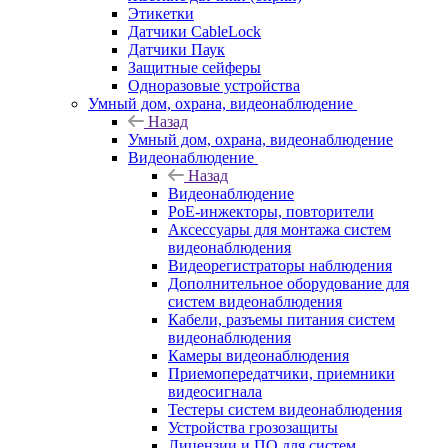
Этикетки
Датчики CableLock
Датчики Паук
Защитные сейферы
Одноразовые устройства
Умный дом, охрана, видеонаблюдение
Назад
Умный дом, охрана, видеонаблюдение
Видеонаблюдение
Назад
Видеонаблюдение
PoE-инжекторы, повторители
Аксессуары для монтажа систем
видеонаблюдения
Видеорегистраторы наблюдения
Дополнительное оборудование для
систем видеонаблюдения
Кабели, разъемы питания систем
видеонаблюдения
Камеры видеонаблюдения
Приемопередатчики, приемники
видеосигнала
Тестеры систем видеонаблюдения
Устройства грозозащиты
Лицензии и ПО для систем