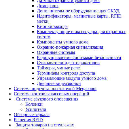
Датчики охраны и умного дома
Домофоны
Дополнительное оборудование для СКУД
Идентификаторы, магнитные карты, RFID
метки
Кнопки выхода
Комплектующие и аксессуары для охранных
систем
Компоненты умного дома
Охранно-пожарная сигнализация
Охранные системы
Радиоуправление системами безопасности
Считыватели идентификаторов
Таймеры, умные реле
Терминалы контроля доступа
Управляющие модули умного дома
Дверные видеозвонки
Система подсчета посетителей Megacount
Система контроля кассовых операций
Система звукового оповещения
Колонки
Усилители
Обзорные зеркала
Решения RFID
Защита товаров на стеллажах