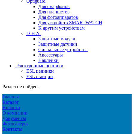
Optiguard
Для смарфонов
Для планшетов
Для фотоаппаратов
Для устройств SMARTWATCH
К другим устройствам
D-FLY
Защитные модули
Защитные датчики
Сигнальные устройства
Аксессуары
Наклейки
Электронные ценники
ESL ценники
ESL станции
Раздел не найден.
Главная
Каталог
Новости
О компании
Документы
Фотогалерея
Контакты