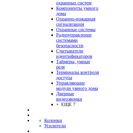
охранных систем
Компоненты умного
дома
Охранно-пожарная
сигнализация
Охранные системы
Радиоуправление
системами
безопасности
Считыватели
идентификаторов
Таймеры, умные
реле
Терминалы контроля
доступа
Управляющие
модули умного дома
Дверные
видеозвонки
+ ЕЩЕ 7
Колонки
Усилители