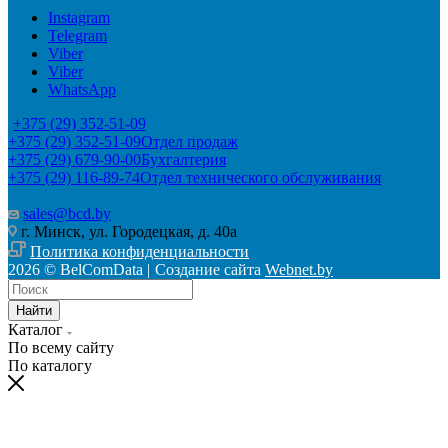
Instagram
Telegram
Viber
Viber
WhatsApp
+375 (29) 352-51-09
+375 (29) 352-51-09
Отдел продаж
+375 (29) 679-90-00
Бухгалтерия
+375 (29) 116-89-74
Отдел технического обслуживания
sales@bcd.by
г. Минск, ул. Городецкая, д. 40а
Политика конфиденциальности
2026 © BelComData |
Создание сайта
Webnet.by
Найти
Каталог
По всему сайту
По каталогу