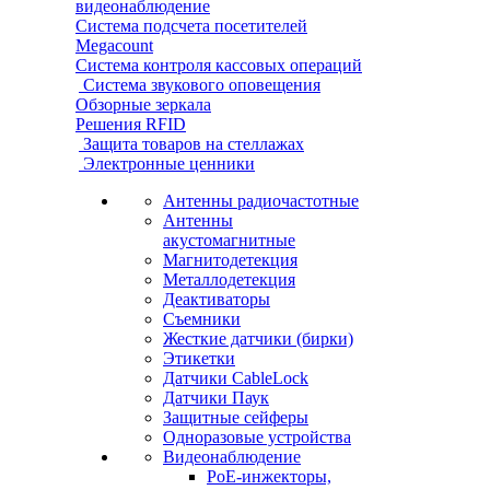
видеонаблюдение
Система подсчета посетителей
Megacount
Система контроля кассовых операций
Система звукового оповещения
Обзорные зеркала
Решения RFID
Защита товаров на стеллажах
Электронные ценники
Антенны радиочастотные
Антенны
акустомагнитные
Магнитодетекция
Металлодетекция
Деактиваторы
Съемники
Жесткие датчики (бирки)
Этикетки
Датчики CableLock
Датчики Паук
Защитные сейферы
Одноразовые устройства
Видеонаблюдение
PoE-инжекторы,