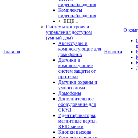
видеонаблюдения
Комплекты
видеонаблюдения
+ ЕЩЕ 1
Системы контроля и
О ком
управления доступом
(умный дом)
Аксессуары и
комплектующие для
Главная
Новости
домофонов
Датчики и
комплектующие
систем защиты от
протечки
Датчики охраны и
умного дома
Домофоны
Дополнительное
оборудование для
СКУД
Идентификаторы,
магнитные карты,
RFID метки
Кнопки выхода
Комплектующие и