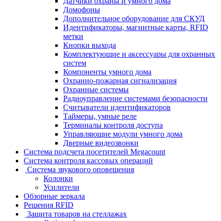
Датчики охраны и умного дома
Домофоны
Дополнительное оборудование для СКУД
Идентификаторы, магнитные карты, RFID
метки
Кнопки выхода
Комплектующие и аксессуары для охранных
систем
Компоненты умного дома
Охранно-пожарная сигнализация
Охранные системы
Радиоуправление системами безопасности
Считыватели идентификаторов
Таймеры, умные реле
Терминалы контроля доступа
Управляющие модули умного дома
Дверные видеозвонки
Система подсчета посетителей Megacount
Система контроля кассовых операций
Система звукового оповещения
Колонки
Усилители
Обзорные зеркала
Решения RFID
Защита товаров на стеллажах