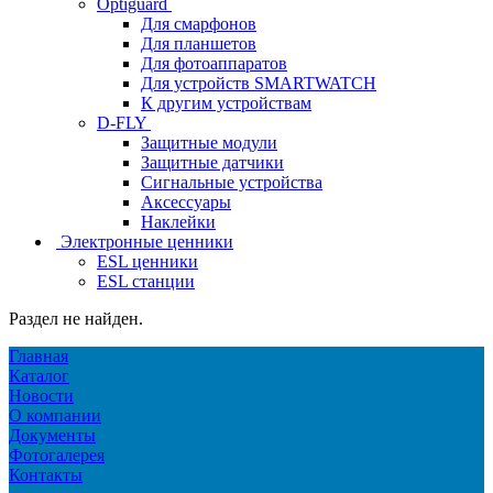
Optiguard
Для смарфонов
Для планшетов
Для фотоаппаратов
Для устройств SMARTWATCH
К другим устройствам
D-FLY
Защитные модули
Защитные датчики
Сигнальные устройства
Аксессуары
Наклейки
Электронные ценники
ESL ценники
ESL станции
Раздел не найден.
Главная
Каталог
Новости
О компании
Документы
Фотогалерея
Контакты