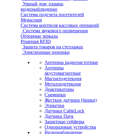
Умный дом, охрана,
видеонаблюдение
Система подсчета посетителей
Megacount
Система контроля кассовых операций
Система звукового оповещения
Обзорные зеркала
Решения RFID
Защита товаров на стеллажах
Электронные ценники
Антенны радиочастотные
Антенны
акустомагнитные
Магнитодетекция
Металлодетекция
Деактиваторы
Съемники
Жесткие датчики (бирки)
Этикетки
Датчики CableLock
Датчики Паук
Защитные сейферы
Одноразовые устройства
Видеонаблюдение