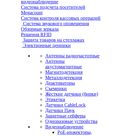
видеонаблюдение
Система подсчета посетителей
Megacount
Система контроля кассовых операций
Система звукового оповещения
Обзорные зеркала
Решения RFID
Защита товаров на стеллажах
Электронные ценники
Антенны радиочастотные
Антенны
акустомагнитные
Магнитодетекция
Металлодетекция
Деактиваторы
Съемники
Жесткие датчики (бирки)
Этикетки
Датчики CableLock
Датчики Паук
Защитные сейферы
Одноразовые устройства
Видеонаблюдение
PoE-инжекторы,