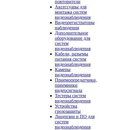
повторители
Аксессуары для
монтажа систем
видеонаблюдения
Видеорегистраторы
наблюдения
Дополнительное
оборудование для
систем
видеонаблюдения
Кабели, разъемы
питания систем
видеонаблюдения
Камеры
видеонаблюдения
Приемопередатчики,
приемники
видеосигнала
Тестеры систем
видеонаблюдения
Устройства
грозозащиты
Лицензии и ПО для
систем
видеонаблюдения