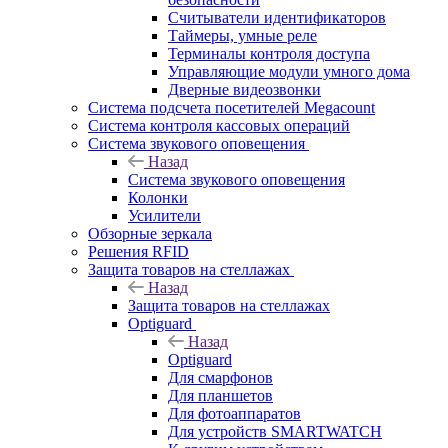
Считыватели идентификаторов
Таймеры, умные реле
Терминалы контроля доступа
Управляющие модули умного дома
Дверные видеозвонки
Система подсчета посетителей Megacount
Система контроля кассовых операций
Система звукового оповещения
Назад
Система звукового оповещения
Колонки
Усилители
Обзорные зеркала
Решения RFID
Защита товаров на стеллажах
Назад
Защита товаров на стеллажах
Optiguard
Назад
Optiguard
Для смарфонов
Для планшетов
Для фотоаппаратов
Для устройств SMARTWATCH