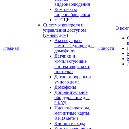
видеонаблюдения
Комплекты
видеонаблюдения
+ ЕЩЕ 1
Системы контроля и
О ком
управления доступом
(умный дом)
Аксессуары и
комплектующие для
Главная
Новости
домофонов
Датчики и
комплектующие
систем защиты от
протечки
Датчики охраны и
умного дома
Домофоны
Дополнительное
оборудование для
СКУД
Идентификаторы,
магнитные карты,
RFID метки
Кнопки выхода
Комплектующие и