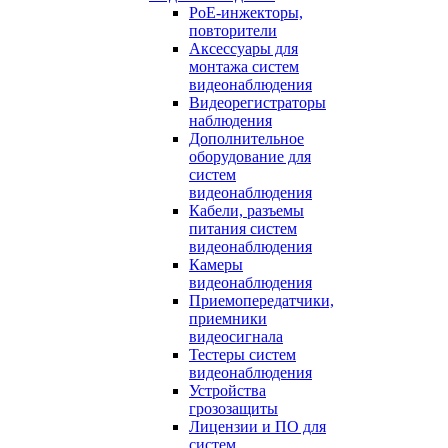
PoE-инжекторы,
повторители
Аксессуары для
монтажа систем
видеонаблюдения
Видеорегистраторы
наблюдения
Дополнительное
оборудование для
систем
видеонаблюдения
Кабели, разъемы
питания систем
видеонаблюдения
Камеры
видеонаблюдения
Приемопередатчики,
приемники
видеосигнала
Тестеры систем
видеонаблюдения
Устройства
грозозащиты
Лицензии и ПО для
систем