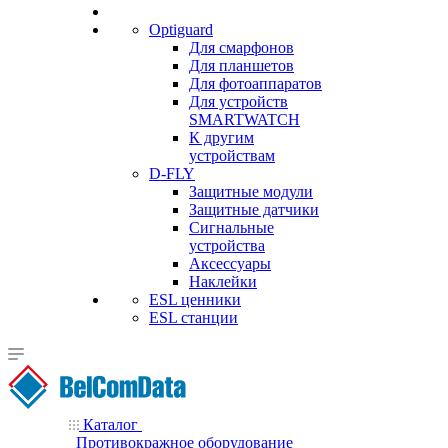
Optiguard
Для смарфонов
Для планшетов
Для фотоаппаратов
Для устройств
SMARTWATCH
К другим
устройствам
D-FLY
Защитные модули
Защитные датчики
Сигнальные
устройства
Аксессуары
Наклейки
ESL ценники
ESL станции
Каталог
Противокражное оборудование