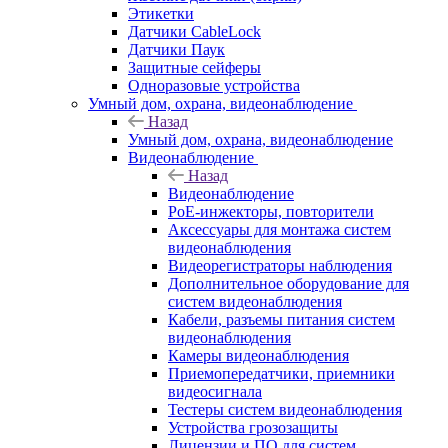
Этикетки
Датчики CableLock
Датчики Паук
Защитные сейферы
Одноразовые устройства
Умный дом, охрана, видеонаблюдение
Назад
Умный дом, охрана, видеонаблюдение
Видеонаблюдение
Назад
Видеонаблюдение
PoE-инжекторы, повторители
Аксессуары для монтажа систем
видеонаблюдения
Видеорегистраторы наблюдения
Дополнительное оборудование для
систем видеонаблюдения
Кабели, разъемы питания систем
видеонаблюдения
Камеры видеонаблюдения
Приемопередатчики, приемники
видеосигнала
Тестеры систем видеонаблюдения
Устройства грозозащиты
Лицензии и ПО для систем