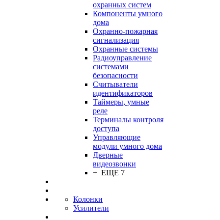
охранных систем
Компоненты умного
дома
Охранно-пожарная
сигнализация
Охранные системы
Радиоуправление
системами
безопасности
Считыватели
идентификаторов
Таймеры, умные
реле
Терминалы контроля
доступа
Управляющие
модули умного дома
Дверные
видеозвонки
+ ЕЩЕ 7
Колонки
Усилители