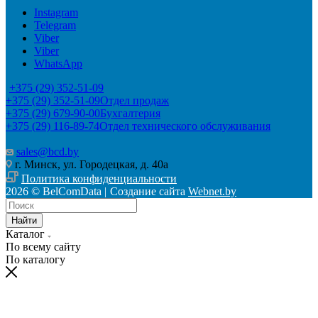
Instagram
Telegram
Viber
Viber
WhatsApp
+375 (29) 352-51-09
+375 (29) 352-51-09
Отдел продаж
+375 (29) 679-90-00
Бухгалтерия
+375 (29) 116-89-74
Отдел технического обслуживания
sales@bcd.by
г. Минск, ул. Городецкая, д. 40а
Политика конфиденциальности
2026 © BelComData |
Создание сайта
Webnet.by
Найти
Каталог
По всему сайту
По каталогу