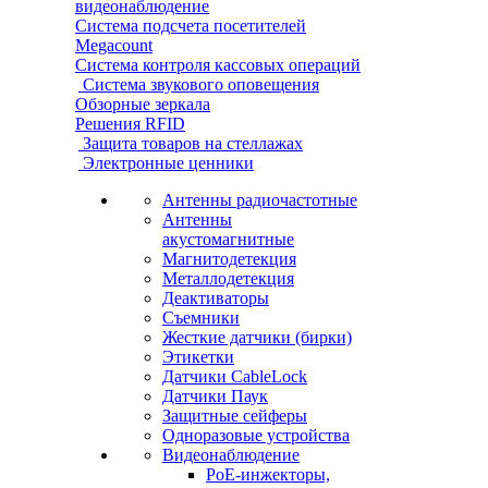
видеонаблюдение
Система подсчета посетителей
Megacount
Система контроля кассовых операций
Система звукового оповещения
Обзорные зеркала
Решения RFID
Защита товаров на стеллажах
Электронные ценники
Антенны радиочастотные
Антенны
акустомагнитные
Магнитодетекция
Металлодетекция
Деактиваторы
Съемники
Жесткие датчики (бирки)
Этикетки
Датчики CableLock
Датчики Паук
Защитные сейферы
Одноразовые устройства
Видеонаблюдение
PoE-инжекторы,