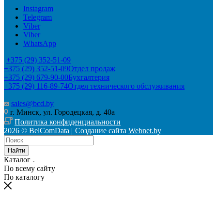
Instagram
Telegram
Viber
Viber
WhatsApp
+375 (29) 352-51-09
+375 (29) 352-51-09
Отдел продаж
+375 (29) 679-90-00
Бухгалтерия
+375 (29) 116-89-74
Отдел технического обслуживания
sales@bcd.by
г. Минск, ул. Городецкая, д. 40а
Политика конфиденциальности
2026 © BelComData |
Создание сайта
Webnet.by
Найти
Каталог
По всему сайту
По каталогу