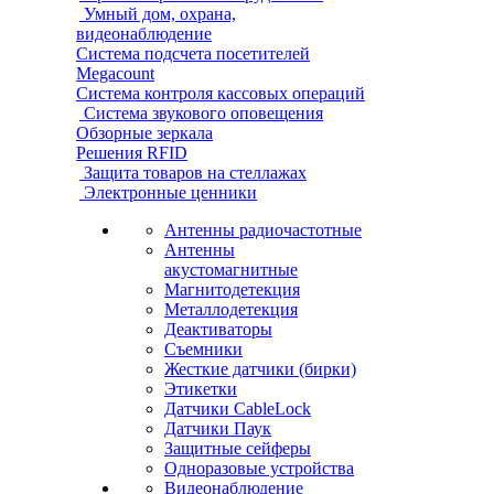
Умный дом, охрана,
видеонаблюдение
Система подсчета посетителей
Megacount
Система контроля кассовых операций
Система звукового оповещения
Обзорные зеркала
Решения RFID
Защита товаров на стеллажах
Электронные ценники
Антенны радиочастотные
Антенны
акустомагнитные
Магнитодетекция
Металлодетекция
Деактиваторы
Съемники
Жесткие датчики (бирки)
Этикетки
Датчики CableLock
Датчики Паук
Защитные сейферы
Одноразовые устройства
Видеонаблюдение