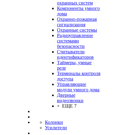
охранных систем
Компоненты умного
дома
Охранно-пожарная
сигнализация
Охранные системы
Радиоуправление
системами
безопасности
Считыватели
идентификаторов
Таймеры, умные
реле
Терминалы контроля
доступа
Управляющие
модули умного дома
Дверные
видеозвонки
+ ЕЩЕ 7
Колонки
Усилители