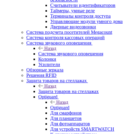
Считыватели идентификаторов
Таймеры, умные реле
Терминалы контроля доступа
Управляющие модули умного дома
Дверные видеозвонки
Система подсчета посетителей Megacount
Система контроля кассовых операций
Система звукового оповещения
Назад
Система звукового оповещения
Колонки
Усилители
Обзорные зеркала
Решения RFID
Защита товаров на стеллажах
Назад
Защита товаров на стеллажах
Optiguard
Назад
Optiguard
Для смарфонов
Для планшетов
Для фотоаппаратов
Для устройств SMARTWATCH