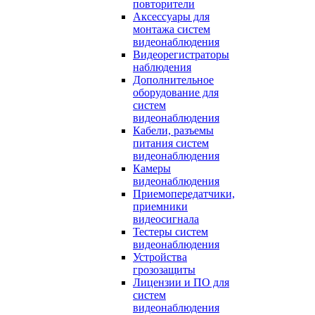
повторители
Аксессуары для
монтажа систем
видеонаблюдения
Видеорегистраторы
наблюдения
Дополнительное
оборудование для
систем
видеонаблюдения
Кабели, разъемы
питания систем
видеонаблюдения
Камеры
видеонаблюдения
Приемопередатчики,
приемники
видеосигнала
Тестеры систем
видеонаблюдения
Устройства
грозозащиты
Лицензии и ПО для
систем
видеонаблюдения