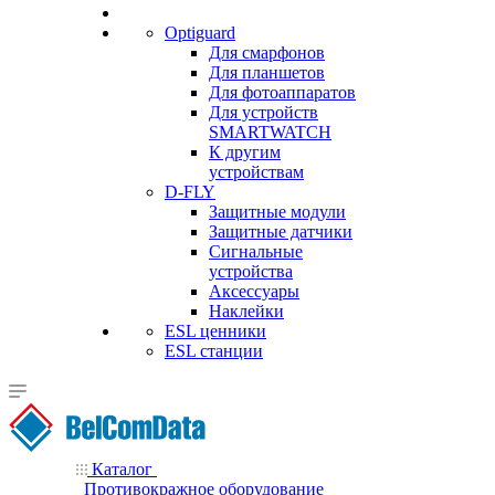
Optiguard
Для смарфонов
Для планшетов
Для фотоаппаратов
Для устройств
SMARTWATCH
К другим
устройствам
D-FLY
Защитные модули
Защитные датчики
Сигнальные
устройства
Аксессуары
Наклейки
ESL ценники
ESL станции
Каталог
Противокражное оборудование