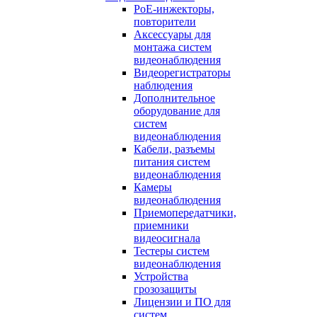
PoE-инжекторы,
повторители
Аксессуары для
монтажа систем
видеонаблюдения
Видеорегистраторы
наблюдения
Дополнительное
оборудование для
систем
видеонаблюдения
Кабели, разъемы
питания систем
видеонаблюдения
Камеры
видеонаблюдения
Приемопередатчики,
приемники
видеосигнала
Тестеры систем
видеонаблюдения
Устройства
грозозащиты
Лицензии и ПО для
систем