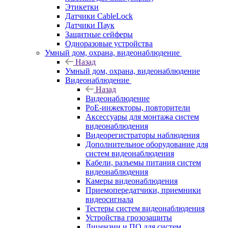
Этикетки
Датчики CableLock
Датчики Паук
Защитные сейферы
Одноразовые устройства
Умный дом, охрана, видеонаблюдение
Назад
Умный дом, охрана, видеонаблюдение
Видеонаблюдение
Назад
Видеонаблюдение
PoE-инжекторы, повторители
Аксессуары для монтажа систем
видеонаблюдения
Видеорегистраторы наблюдения
Дополнительное оборудование для
систем видеонаблюдения
Кабели, разъемы питания систем
видеонаблюдения
Камеры видеонаблюдения
Приемопередатчики, приемники
видеосигнала
Тестеры систем видеонаблюдения
Устройства грозозащиты
Лицензии и ПО для систем