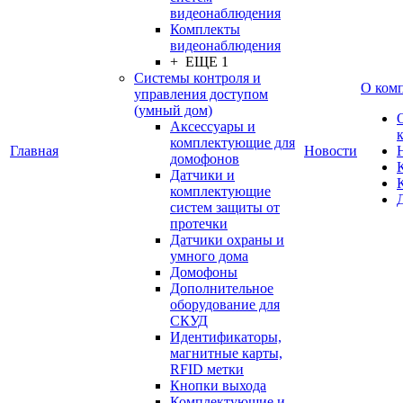
видеонаблюдения
Комплекты
видеонаблюдения
+ ЕЩЕ 1
Системы контроля и
О ком
управления доступом
(умный дом)
Аксессуары и
комплектующие для
Главная
Новости
домофонов
Датчики и
комплектующие
систем защиты от
протечки
Датчики охраны и
умного дома
Домофоны
Дополнительное
оборудование для
СКУД
Идентификаторы,
магнитные карты,
RFID метки
Кнопки выхода
Комплектующие и