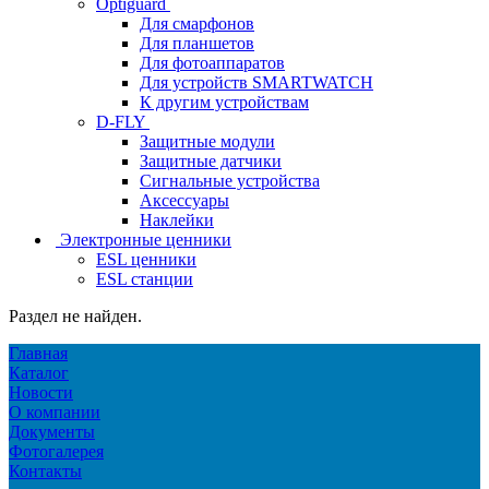
Optiguard
Для смарфонов
Для планшетов
Для фотоаппаратов
Для устройств SMARTWATCH
К другим устройствам
D-FLY
Защитные модули
Защитные датчики
Сигнальные устройства
Аксессуары
Наклейки
Электронные ценники
ESL ценники
ESL станции
Раздел не найден.
Главная
Каталог
Новости
О компании
Документы
Фотогалерея
Контакты