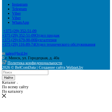
Instagram
Telegram
Viber
Viber
WhatsApp
+375 (29) 352-51-09
+375 (29) 352-51-09
Отдел продаж
+375 (29) 679-90-00
Бухгалтерия
+375 (29) 116-89-74
Отдел технического обслуживания
sales@bcd.by
г. Минск, ул. Городецкая, д. 40а
Политика конфиденциальности
2026 © BelComData |
Создание сайта
Webnet.by
Найти
Каталог
По всему сайту
По каталогу