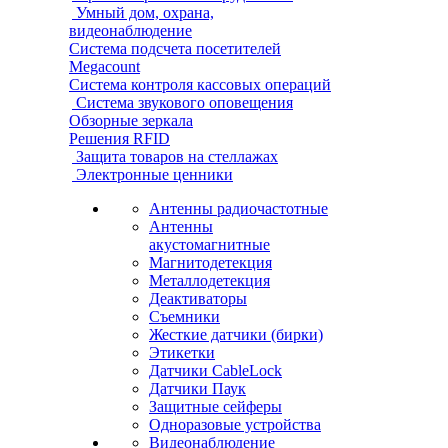
Умный дом, охрана,
видеонаблюдение
Система подсчета посетителей
Megacount
Система контроля кассовых операций
Система звукового оповещения
Обзорные зеркала
Решения RFID
Защита товаров на стеллажах
Электронные ценники
Антенны радиочастотные
Антенны
акустомагнитные
Магнитодетекция
Металлодетекция
Деактиваторы
Съемники
Жесткие датчики (бирки)
Этикетки
Датчики CableLock
Датчики Паук
Защитные сейферы
Одноразовые устройства
Видеонаблюдение