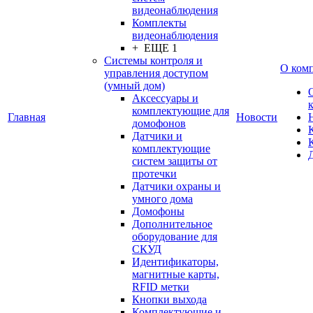
видеонаблюдения
Комплекты
видеонаблюдения
+ ЕЩЕ 1
Системы контроля и
О ком
управления доступом
(умный дом)
Аксессуары и
комплектующие для
Главная
Новости
домофонов
Датчики и
комплектующие
систем защиты от
протечки
Датчики охраны и
умного дома
Домофоны
Дополнительное
оборудование для
СКУД
Идентификаторы,
магнитные карты,
RFID метки
Кнопки выхода
Комплектующие и