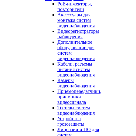
PoE-инжекторы,
повторители
Аксессуары для
монтажа систем
видеонаблюдения
Видеорегистраторы
наблюдения
Дополнительное
оборудование для
систем
видеонаблюдения
Кабели, разъемы
питания систем
видеонаблюдения
Камеры
видеонаблюдения
Приемопередатчики,
приемники
видеосигнала
Тестеры систем
видеонаблюдения
Устройства
грозозащиты
Лицензии и ПО для
систем