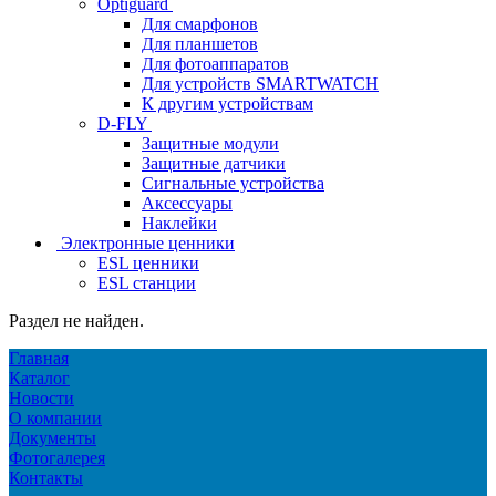
Optiguard
Для смарфонов
Для планшетов
Для фотоаппаратов
Для устройств SMARTWATCH
К другим устройствам
D-FLY
Защитные модули
Защитные датчики
Сигнальные устройства
Аксессуары
Наклейки
Электронные ценники
ESL ценники
ESL станции
Раздел не найден.
Главная
Каталог
Новости
О компании
Документы
Фотогалерея
Контакты