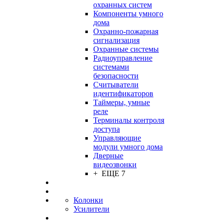
охранных систем
Компоненты умного
дома
Охранно-пожарная
сигнализация
Охранные системы
Радиоуправление
системами
безопасности
Считыватели
идентификаторов
Таймеры, умные
реле
Терминалы контроля
доступа
Управляющие
модули умного дома
Дверные
видеозвонки
+ ЕЩЕ 7
Колонки
Усилители