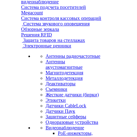
видеонаблюдение
Система подсчета посетителей
Megacount
Система контроля кассовых операций
Система звукового оповещения
Обзорные зеркала
Решения RFID
Защита товаров на стеллажах
Электронные ценники
Антенны радиочастотные
Антенны
акустомагнитные
Магнитодетекция
Металлодетекция
Деактиваторы
Съемники
Жесткие датчики (бирки)
Этикетки
Датчики CableLock
Датчики Паук
Защитные сейферы
Одноразовые устройства
Видеонаблюдение
PoE-инжекторы,