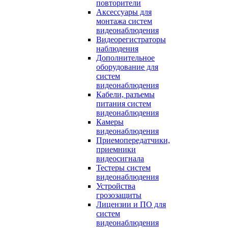
повторители
Аксессуары для
монтажа систем
видеонаблюдения
Видеорегистраторы
наблюдения
Дополнительное
оборудование для
систем
видеонаблюдения
Кабели, разъемы
питания систем
видеонаблюдения
Камеры
видеонаблюдения
Приемопередатчики,
приемники
видеосигнала
Тестеры систем
видеонаблюдения
Устройства
грозозащиты
Лицензии и ПО для
систем
видеонаблюдения