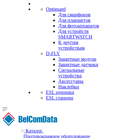
Optiguard
Для смарфонов
Для планшетов
Для фотоаппаратов
Для устройств
SMARTWATCH
К другим
устройствам
D-FLY
Защитные модули
Защитные датчики
Сигнальные
устройства
Аксессуары
Наклейки
ESL ценники
ESL станции
Каталог
Противокражное оборудование