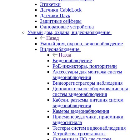
Этикетки
Датчики CableLock
Датчики Паук
Защитные сейферы
Одноразовые устройства
Умный дом, охрана, видеонаблюдение
Назад
Умный дом, охрана, видеонаблюдение
Видеонаблюдение
Назад
Видеонаблюдение
PoE-инжекторы, повторители
Аксессуары для монтажа систем
видеонаблюдения
Видеорегистраторы наблюдения
Дополнительное оборудование для
систем видеонаблюдения
Кабели, разъемы питания систем
видеонаблюдения
Камеры видеонаблюдения
Приемопередатчики, приемники
видеосигнала
Тестеры систем видеонаблюдения
Устройства грозозащиты
Лицензии и ПО для систем