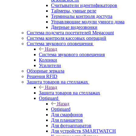
Считыватели идентификаторов
Таймеры, умные реле
Терминалы контроля доступа
Управляющие модули умного дома
Дверные видеозвонки
Система подсчета посетителей Megacount
Система контроля кассовых операций
Система звукового оповещения
Назад
Система звукового оповещения
Колонки
Усилители
Обзорные зеркала
Решения RFID
Защита товаров на стеллажах
Назад
Защита товаров на стеллажах
Optiguard
Назад
Optiguard
Для смарфонов
Для планшетов
Для фотоаппаратов
Для устройств SMARTWATCH