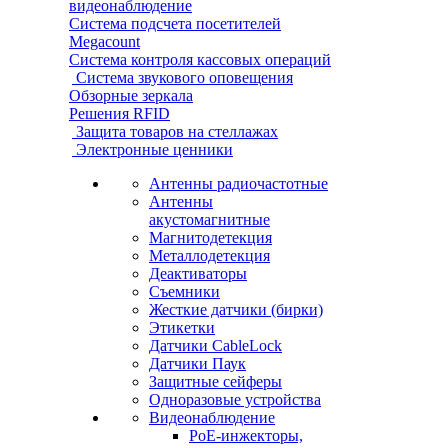
видеонаблюдение
Система подсчета посетителей
Megacount
Система контроля кассовых операций
Система звукового оповещения
Обзорные зеркала
Решения RFID
Защита товаров на стеллажах
Электронные ценники
Антенны радиочастотные
Антенны
акустомагнитные
Магнитодетекция
Металлодетекция
Деактиваторы
Съемники
Жесткие датчики (бирки)
Этикетки
Датчики CableLock
Датчики Паук
Защитные сейферы
Одноразовые устройства
Видеонаблюдение
PoE-инжекторы,