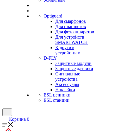
Усилители
Optiguard
Для смарфонов
Для планшетов
Для фотоаппаратов
Для устройств
SMARTWATCH
К другим
устройствам
D-FLY
Защитные модули
Защитные датчики
Сигнальные
устройства
Аксессуары
Наклейки
ESL ценники
ESL станции
Корзина
0