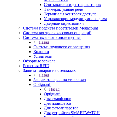
Считыватели идентификаторов
Таймеры, умные реле
Терминалы контроля доступа
Управляющие модули умного дома
Дверные видеозвонки
Система подсчета посетителей Megacount
Система контроля кассовых операций
Система звукового оповещения
Назад
Система звукового оповещения
Колонки
Усилители
Обзорные зеркала
Решения RFID
Защита товаров на стеллажах
Назад
Защита товаров на стеллажах
Optiguard
Назад
Optiguard
Для смарфонов
Для планшетов
Для фотоаппаратов
Для устройств SMARTWATCH