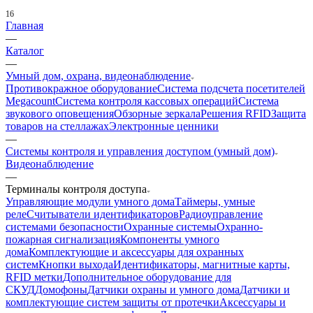
16
Главная
—
Каталог
—
Умный дом, охрана, видеонаблюдение
Противокражное оборудование
Система подсчета посетителей
Megacount
Система контроля кассовых операций
Система
звукового оповещения
Обзорные зеркала
Решения RFID
Защита
товаров на стеллажах
Электронные ценники
—
Системы контроля и управления доступом (умный дом)
Видеонаблюдение
—
Терминалы контроля доступа
Управляющие модули умного дома
Таймеры, умные
реле
Считыватели идентификаторов
Радиоуправление
системами безопасности
Охранные системы
Охранно-
пожарная сигнализация
Компоненты умного
дома
Комплектующие и аксессуары для охранных
систем
Кнопки выхода
Идентификаторы, магнитные карты,
RFID метки
Дополнительное оборудование для
СКУД
Домофоны
Датчики охраны и умного дома
Датчики и
комплектующие систем защиты от протечки
Аксессуары и