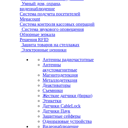
Умный дом, охрана,
видеонаблюдение
Система подсчета посетителей
Megacount
Система контроля кассовых операций
Система звукового оповещения
Обзорные зеркала
Решения RFID
Защита товаров на стеллажах
Электронные ценники
Антенны радиочастотные
Антенны
акустомагнитные
Магнитодетекция
Металлодетекция
Деактиваторы
Съемники
Жесткие датчики (бирки)
Этикетки
Датчики CableLock
Датчики Паук
Защитные сейферы
Одноразовые устройства
Видеонаблюдение