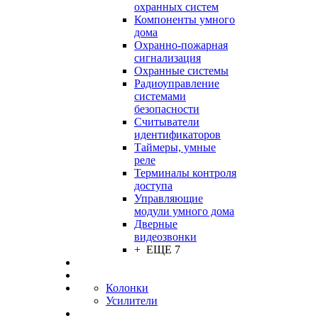
охранных систем
Компоненты умного
дома
Охранно-пожарная
сигнализация
Охранные системы
Радиоуправление
системами
безопасности
Считыватели
идентификаторов
Таймеры, умные
реле
Терминалы контроля
доступа
Управляющие
модули умного дома
Дверные
видеозвонки
+ ЕЩЕ 7
Колонки
Усилители