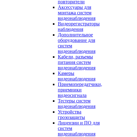
повторители
Аксессуары для
монтажа систем
видеонаблюдения
Видеорегистраторы
наблюдения
Дополнительное
оборудование для
систем
видеонаблюдения
Кабели, разъемы
питания систем
видеонаблюдения
Камеры
видеонаблюдения
Приемопередатчики,
приемники
видеосигнала
Тестеры систем
видеонаблюдения
Устройства
грозозащиты
Лицензии и ПО для
систем
видеонаблюдения