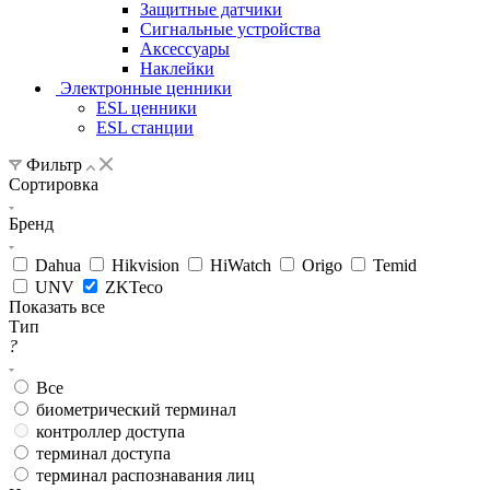
Защитные датчики
Сигнальные устройства
Аксессуары
Наклейки
Электронные ценники
ESL ценники
ESL станции
Фильтр
Сортировка
Бренд
Dahua
Hikvision
HiWatch
Origo
Temid
UNV
ZKTeco
Показать все
Тип
?
Все
биометрический терминал
контроллер доступа
терминал доступа
терминал распознавания лиц