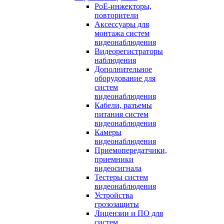
PoE-инжекторы,
повторители
Аксессуары для
монтажа систем
видеонаблюдения
Видеорегистраторы
наблюдения
Дополнительное
оборудование для
систем
видеонаблюдения
Кабели, разъемы
питания систем
видеонаблюдения
Камеры
видеонаблюдения
Приемопередатчики,
приемники
видеосигнала
Тестеры систем
видеонаблюдения
Устройства
грозозащиты
Лицензии и ПО для
систем