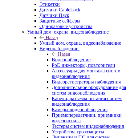
Этикетки
Датчики CableLock
Датчики Паук
Защитные сейферы
Одноразовые устройства
Умный дом, охрана, видеонаблюдение
Назад
Умный дом, охрана, видеонаблюдение
Видеонаблюдение
Назад
Видеонаблюдение
PoE-инжекторы, повторители
Аксессуары для монтажа систем
видеонаблюдения
Видеорегистраторы наблюдения
Дополнительное оборудование для
систем видеонаблюдения
Кабели, разъемы питания систем
видеонаблюдения
Камеры видеонаблюдения
Приемопередатчики, приемники
видеосигнала
Тестеры систем видеонаблюдения
Устройства грозозащиты
Лицензии и ПО для систем