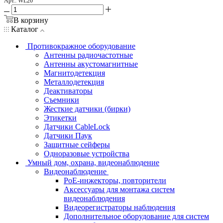
Арт.: WL20
В корзину
Каталог
Противокражное оборудование
Антенны радиочастотные
Антенны акустомагнитные
Магнитодетекция
Металлодетекция
Деактиваторы
Съемники
Жесткие датчики (бирки)
Этикетки
Датчики CableLock
Датчики Паук
Защитные сейферы
Одноразовые устройства
Умный дом, охрана, видеонаблюдение
Видеонаблюдение
PoE-инжекторы, повторители
Аксессуары для монтажа систем
видеонаблюдения
Видеорегистраторы наблюдения
Дополнительное оборудование для систем