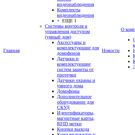
видеонаблюдения
Комплекты
видеонаблюдения
+ ЕЩЕ 1
Системы контроля и
О ком
управления доступом
(умный дом)
Аксессуары и
комплектующие для
Главная
Новости
домофонов
Датчики и
комплектующие
систем защиты от
протечки
Датчики охраны и
умного дома
Домофоны
Дополнительное
оборудование для
СКУД
Идентификаторы,
магнитные карты,
RFID метки
Кнопки выхода
Комплектующие и