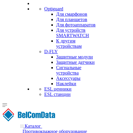
Optiguard
Для смарфонов
Для планшетов
Для фотоаппаратов
Для устройств
SMARTWATCH
К другим
устройствам
D-FLY
Защитные модули
Защитные датчики
Сигнальные
устройства
Аксессуары
Наклейки
ESL ценники
ESL станции
Каталог
Противокражное оборудование