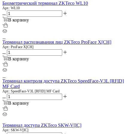
Биометрический терминал ZKTeco WL10
Арт.: WL10
В корзину
Терминал распознавания лиц ZKTeco ProFace X[CH]
Арт.: ProFace X[CH]
В корзину
Терминал контроля доступа ZKTeco SpeedFace-V3L [RFID]
MF Card
Арт.: SpeedFace-V3L [RFID] MF Card
В корзину
Терминал доступа ZKTeco SKW-V[IC]
Арт.: SKW-V[IC]