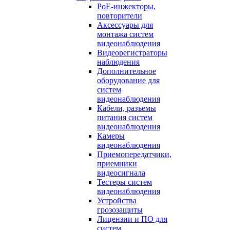
PoE-инжекторы,
повторители
Аксессуары для
монтажа систем
видеонаблюдения
Видеорегистраторы
наблюдения
Дополнительное
оборудование для
систем
видеонаблюдения
Кабели, разъемы
питания систем
видеонаблюдения
Камеры
видеонаблюдения
Приемопередатчики,
приемники
видеосигнала
Тестеры систем
видеонаблюдения
Устройства
грозозащиты
Лицензии и ПО для
систем