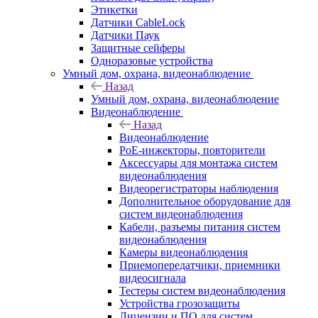
Этикетки
Датчики CableLock
Датчики Паук
Защитные сейферы
Одноразовые устройства
Умный дом, охрана, видеонаблюдение
Назад
Умный дом, охрана, видеонаблюдение
Видеонаблюдение
Назад
Видеонаблюдение
PoE-инжекторы, повторители
Аксессуары для монтажа систем
видеонаблюдения
Видеорегистраторы наблюдения
Дополнительное оборудование для
систем видеонаблюдения
Кабели, разъемы питания систем
видеонаблюдения
Камеры видеонаблюдения
Приемопередатчики, приемники
видеосигнала
Тестеры систем видеонаблюдения
Устройства грозозащиты
Лицензии и ПО для систем