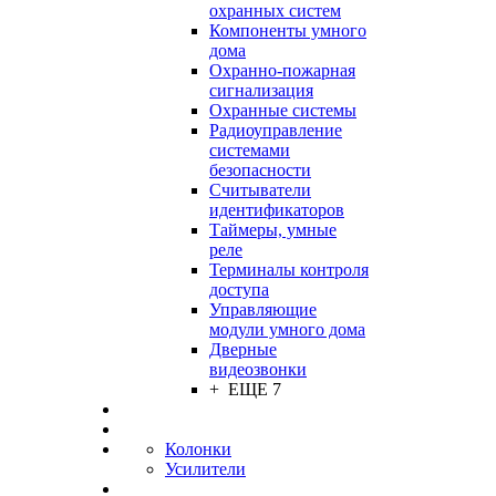
охранных систем
Компоненты умного
дома
Охранно-пожарная
сигнализация
Охранные системы
Радиоуправление
системами
безопасности
Считыватели
идентификаторов
Таймеры, умные
реле
Терминалы контроля
доступа
Управляющие
модули умного дома
Дверные
видеозвонки
+ ЕЩЕ 7
Колонки
Усилители