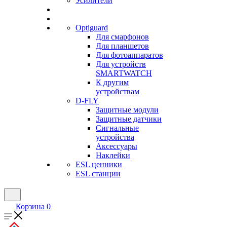
Усилители
Optiguard
Для смарфонов
Для планшетов
Для фотоаппаратов
Для устройств
SMARTWATCH
К другим
устройствам
D-FLY
Защитные модули
Защитные датчики
Сигнальные
устройства
Аксессуары
Наклейки
ESL ценники
ESL станции
Корзина
0