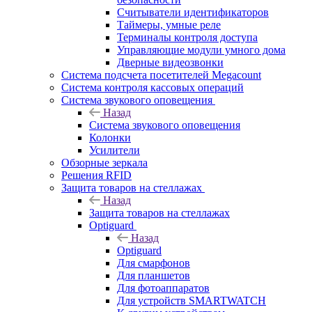
Считыватели идентификаторов
Таймеры, умные реле
Терминалы контроля доступа
Управляющие модули умного дома
Дверные видеозвонки
Система подсчета посетителей Megacount
Система контроля кассовых операций
Система звукового оповещения
Назад
Система звукового оповещения
Колонки
Усилители
Обзорные зеркала
Решения RFID
Защита товаров на стеллажах
Назад
Защита товаров на стеллажах
Optiguard
Назад
Optiguard
Для смарфонов
Для планшетов
Для фотоаппаратов
Для устройств SMARTWATCH