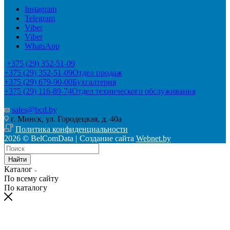
Instagram
Telegram
Viber
Viber
WhatsApp
+375 (29) 352-51-09
+375 (29) 352-51-09
Отдел продаж
+375 (29) 679-90-00
Бухгалтерия
+375 (29) 116-89-74
Отдел технического обслуживания
sales@bcd.by
г. Минск, ул. Городецкая, д. 40а
Политика конфиденциальности
2026 © BelComData |
Создание сайта
Webnet.by
Найти
Каталог
По всему сайту
По каталогу