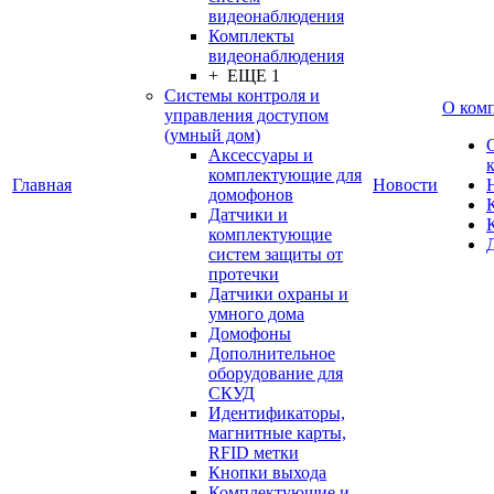
видеонаблюдения
Комплекты
видеонаблюдения
+ ЕЩЕ 1
Системы контроля и
О ком
управления доступом
(умный дом)
Аксессуары и
комплектующие для
Главная
Новости
домофонов
Датчики и
комплектующие
систем защиты от
протечки
Датчики охраны и
умного дома
Домофоны
Дополнительное
оборудование для
СКУД
Идентификаторы,
магнитные карты,
RFID метки
Кнопки выхода
Комплектующие и