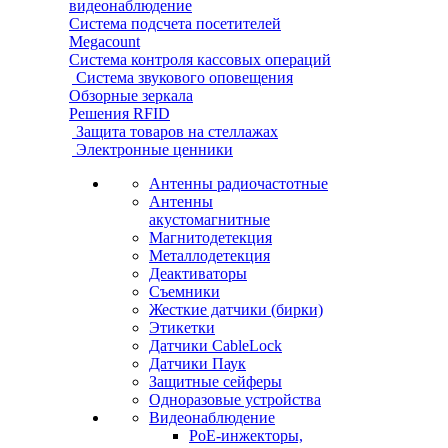
видеонаблюдение
Система подсчета посетителей
Megacount
Система контроля кассовых операций
Система звукового оповещения
Обзорные зеркала
Решения RFID
Защита товаров на стеллажах
Электронные ценники
Антенны радиочастотные
Антенны
акустомагнитные
Магнитодетекция
Металлодетекция
Деактиваторы
Съемники
Жесткие датчики (бирки)
Этикетки
Датчики CableLock
Датчики Паук
Защитные сейферы
Одноразовые устройства
Видеонаблюдение
PoE-инжекторы,