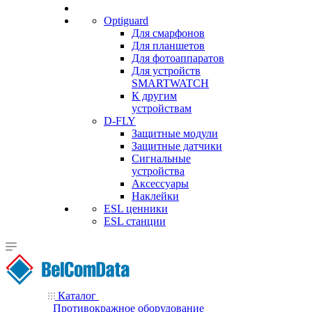
Optiguard
Для смарфонов
Для планшетов
Для фотоаппаратов
Для устройств
SMARTWATCH
К другим
устройствам
D-FLY
Защитные модули
Защитные датчики
Сигнальные
устройства
Аксессуары
Наклейки
ESL ценники
ESL станции
Каталог
Противокражное оборудование