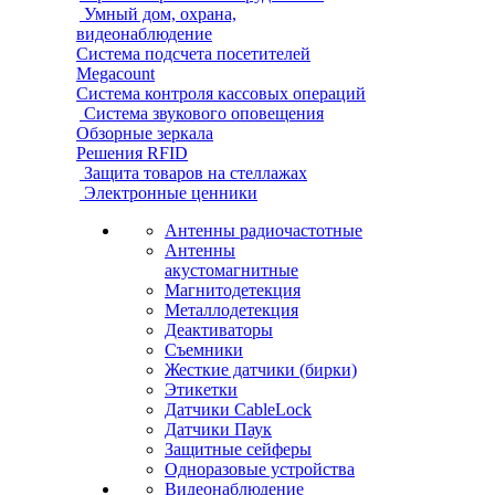
Умный дом, охрана,
видеонаблюдение
Система подсчета посетителей
Megacount
Система контроля кассовых операций
Система звукового оповещения
Обзорные зеркала
Решения RFID
Защита товаров на стеллажах
Электронные ценники
Антенны радиочастотные
Антенны
акустомагнитные
Магнитодетекция
Металлодетекция
Деактиваторы
Съемники
Жесткие датчики (бирки)
Этикетки
Датчики CableLock
Датчики Паук
Защитные сейферы
Одноразовые устройства
Видеонаблюдение