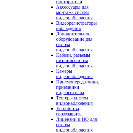
повторители
Аксессуары для
монтажа систем
видеонаблюдения
Видеорегистраторы
наблюдения
Дополнительное
оборудование для
систем
видеонаблюдения
Кабели, разъемы
питания систем
видеонаблюдения
Камеры
видеонаблюдения
Приемопередатчики,
приемники
видеосигнала
Тестеры систем
видеонаблюдения
Устройства
грозозащиты
Лицензии и ПО для
систем
видеонаблюдения