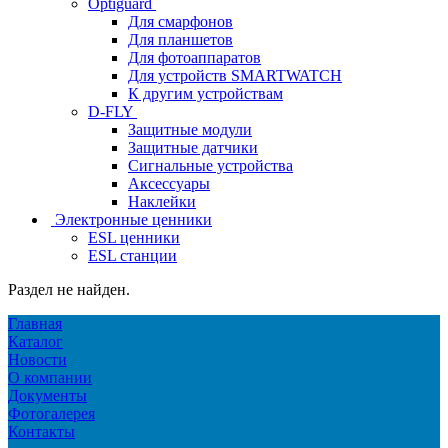
Optiguard
Для смарфонов
Для планшетов
Для фотоаппаратов
Для устройств SMARTWATCH
К другим устройствам
D-FLY
Защитные модули
Защитные датчики
Сигнальные устройства
Аксессуары
Наклейки
Электронные ценники
ESL ценники
ESL станции
Раздел не найден.
Главная
Каталог
Новости
О компании
Документы
Фотогалерея
Контакты