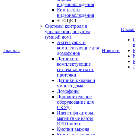
видеонаблюдения
Комплекты
видеонаблюдения
+ ЕЩЕ 1
Системы контроля и
О ком
управления доступом
(умный дом)
Аксессуары и
комплектующие для
Главная
Новости
домофонов
Датчики и
комплектующие
систем защиты от
протечки
Датчики охраны и
умного дома
Домофоны
Дополнительное
оборудование для
СКУД
Идентификаторы,
магнитные карты,
RFID метки
Кнопки выхода
Комплектующие и