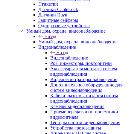
Этикетки
Датчики CableLock
Датчики Паук
Защитные сейферы
Одноразовые устройства
Умный дом, охрана, видеонаблюдение
Назад
Умный дом, охрана, видеонаблюдение
Видеонаблюдение
Назад
Видеонаблюдение
PoE-инжекторы, повторители
Аксессуары для монтажа систем
видеонаблюдения
Видеорегистраторы наблюдения
Дополнительное оборудование для
систем видеонаблюдения
Кабели, разъемы питания систем
видеонаблюдения
Камеры видеонаблюдения
Приемопередатчики, приемники
видеосигнала
Тестеры систем видеонаблюдения
Устройства грозозащиты
Лицензии и ПО для систем