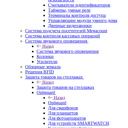
Считыватели идентификаторов
Таймеры, умные реле
Терминалы контроля доступа
Управляющие модули умного дома
Дверные видеозвонки
Система подсчета посетителей Megacount
Система контроля кассовых операций
Система звукового оповещения
Назад
Система звукового оповещения
Колонки
Усилители
Обзорные зеркала
Решения RFID
Защита товаров на стеллажах
Назад
Защита товаров на стеллажах
Optiguard
Назад
Optiguard
Для смарфонов
Для планшетов
Для фотоаппаратов
Для устройств SMARTWATCH