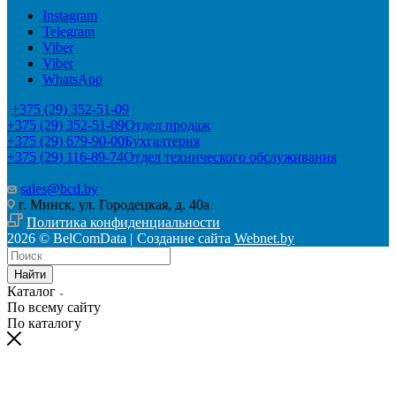
Instagram
Telegram
Viber
Viber
WhatsApp
+375 (29) 352-51-09
+375 (29) 352-51-09
Отдел продаж
+375 (29) 679-90-00
Бухгалтерия
+375 (29) 116-89-74
Отдел технического обслуживания
sales@bcd.by
г. Минск, ул. Городецкая, д. 40а
Политика конфиденциальности
2026 © BelComData |
Создание сайта
Webnet.by
Найти
Каталог
По всему сайту
По каталогу