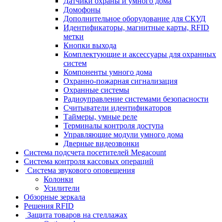
Датчики охраны и умного дома
Домофоны
Дополнительное оборудование для СКУД
Идентификаторы, магнитные карты, RFID
метки
Кнопки выхода
Комплектующие и аксессуары для охранных
систем
Компоненты умного дома
Охранно-пожарная сигнализация
Охранные системы
Радиоуправление системами безопасности
Считыватели идентификаторов
Таймеры, умные реле
Терминалы контроля доступа
Управляющие модули умного дома
Дверные видеозвонки
Система подсчета посетителей Megacount
Система контроля кассовых операций
Система звукового оповещения
Колонки
Усилители
Обзорные зеркала
Решения RFID
Защита товаров на стеллажах