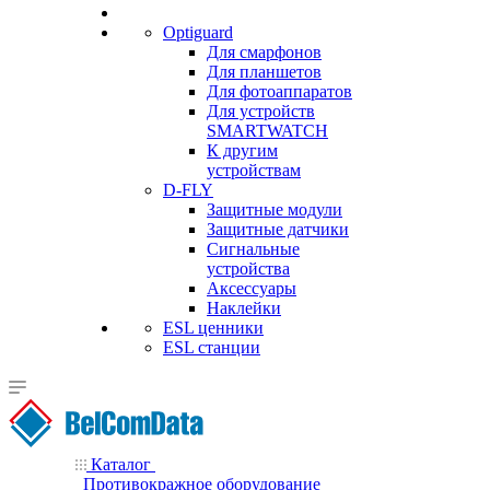
Optiguard
Для смарфонов
Для планшетов
Для фотоаппаратов
Для устройств
SMARTWATCH
К другим
устройствам
D-FLY
Защитные модули
Защитные датчики
Сигнальные
устройства
Аксессуары
Наклейки
ESL ценники
ESL станции
Каталог
Противокражное оборудование