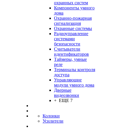
охранных систем
Компоненты умного
дома
Охранно-пожарная
сигнализация
Охранные системы
Радиоуправление
системами
безопасности
Считыватели
идентификаторов
Таймеры, умные
реле
Терминалы контроля
доступа
Управляющие
модули умного дома
Дверные
видеозвонки
+ ЕЩЕ 7
Колонки
Усилители