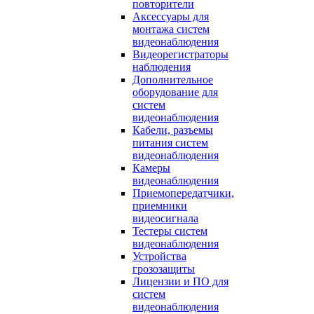
повторители
Аксессуары для
монтажа систем
видеонаблюдения
Видеорегистраторы
наблюдения
Дополнительное
оборудование для
систем
видеонаблюдения
Кабели, разъемы
питания систем
видеонаблюдения
Камеры
видеонаблюдения
Приемопередатчики,
приемники
видеосигнала
Тестеры систем
видеонаблюдения
Устройства
грозозащиты
Лицензии и ПО для
систем
видеонаблюдения