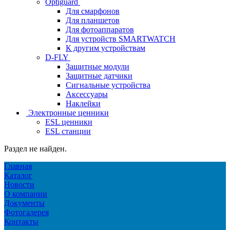
Optiguard
Для смарфонов
Для планшетов
Для фотоаппаратов
Для устройств SMARTWATCH
К другим устройствам
D-FLY
Защитные модули
Защитные датчики
Сигнальные устройства
Аксессуары
Наклейки
Электронные ценники
ESL ценники
ESL станции
Раздел не найден.
Главная
Каталог
Новости
О компании
Документы
Фотогалерея
Контакты