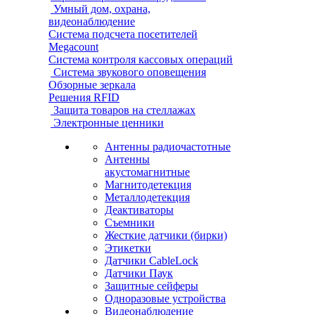
Умный дом, охрана,
видеонаблюдение
Система подсчета посетителей
Megacount
Система контроля кассовых операций
Система звукового оповещения
Обзорные зеркала
Решения RFID
Защита товаров на стеллажах
Электронные ценники
Антенны радиочастотные
Антенны
акустомагнитные
Магнитодетекция
Металлодетекция
Деактиваторы
Съемники
Жесткие датчики (бирки)
Этикетки
Датчики CableLock
Датчики Паук
Защитные сейферы
Одноразовые устройства
Видеонаблюдение