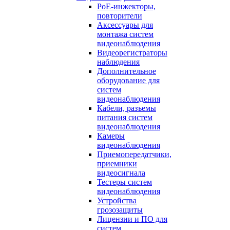
PoE-инжекторы,
повторители
Аксессуары для
монтажа систем
видеонаблюдения
Видеорегистраторы
наблюдения
Дополнительное
оборудование для
систем
видеонаблюдения
Кабели, разъемы
питания систем
видеонаблюдения
Камеры
видеонаблюдения
Приемопередатчики,
приемники
видеосигнала
Тестеры систем
видеонаблюдения
Устройства
грозозащиты
Лицензии и ПО для
систем