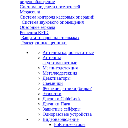
видеонаблюдение
Система подсчета посетителей
Megacount
Система контроля кассовых операций
Система звукового оповещения
Обзорные зеркала
Решения RFID
Защита товаров на стеллажах
Электронные ценники
Антенны радиочастотные
Антенны
акустомагнитные
Магнитодетекция
Металлодетекция
Деактиваторы
Съемники
Жесткие датчики (бирки)
Этикетки
Датчики CableLock
Датчики Паук
Защитные сейферы
Одноразовые устройства
Видеонаблюдение
PoE-инжекторы,