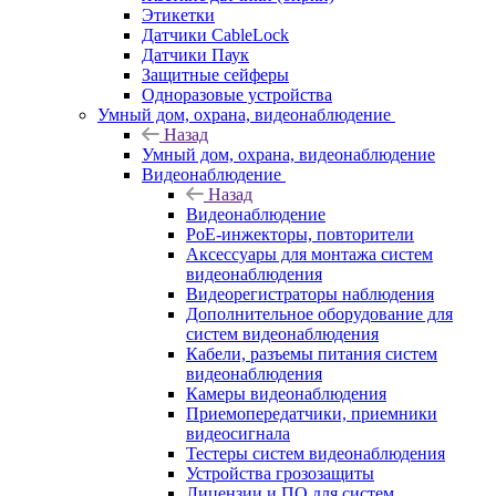
Этикетки
Датчики CableLock
Датчики Паук
Защитные сейферы
Одноразовые устройства
Умный дом, охрана, видеонаблюдение
Назад
Умный дом, охрана, видеонаблюдение
Видеонаблюдение
Назад
Видеонаблюдение
PoE-инжекторы, повторители
Аксессуары для монтажа систем
видеонаблюдения
Видеорегистраторы наблюдения
Дополнительное оборудование для
систем видеонаблюдения
Кабели, разъемы питания систем
видеонаблюдения
Камеры видеонаблюдения
Приемопередатчики, приемники
видеосигнала
Тестеры систем видеонаблюдения
Устройства грозозащиты
Лицензии и ПО для систем