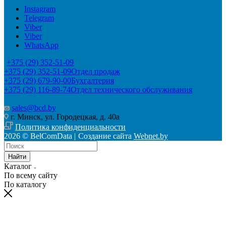
Instagram
Telegram
Viber
Viber
WhatsApp
+375 (29) 352-51-09
+375 (29) 352-51-09
Отдел продаж
+375 (29) 679-90-00
Бухгалтерия
+375 (29) 116-89-74
Отдел технического обслуживания
sales@bcd.by
г. Минск, ул. Городецкая, д. 40а
Политика конфиденциальности
2026 © BelComData |
Создание сайта
Webnet.by
Найти
Каталог
По всему сайту
По каталогу