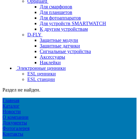
Optiguard
Для смарфонов
Для планшетов
Для фотоаппаратов
Для устройств SMARTWATCH
К другим устройствам
D-FLY
Защитные модули
Защитные датчики
Сигнальные устройства
Аксессуары
Наклейки
Электронные ценники
ESL ценники
ESL станции
Раздел не найден.
Главная
Каталог
Новости
О компании
Документы
Фотогалерея
Контакты