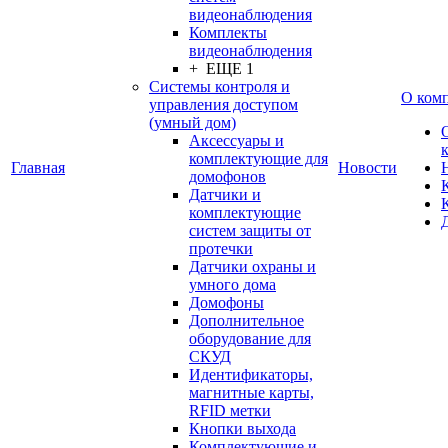
видеонаблюдения
Комплекты
видеонаблюдения
+ ЕЩЕ 1
Системы контроля и
О ком
управления доступом
(умный дом)
Аксессуары и
комплектующие для
Главная
Новости
домофонов
Датчики и
комплектующие
систем защиты от
протечки
Датчики охраны и
умного дома
Домофоны
Дополнительное
оборудование для
СКУД
Идентификаторы,
магнитные карты,
RFID метки
Кнопки выхода
Комплектующие и