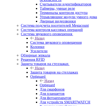
Считыватели идентификаторов
Таймеры, умные реле
Терминалы контроля доступа
Управляющие модули умного дома
Дверные видеозвонки
Система подсчета посетителей Megacount
Система контроля кассовых операций
Система звукового оповещения
Назад
Система звукового оповещения
Колонки
Усилители
Обзорные зеркала
Решения RFID
Защита товаров на стеллажах
Назад
Защита товаров на стеллажах
Optiguard
Назад
Optiguard
Для смарфонов
Для планшетов
Для фотоаппаратов
Для устройств SMARTWATCH