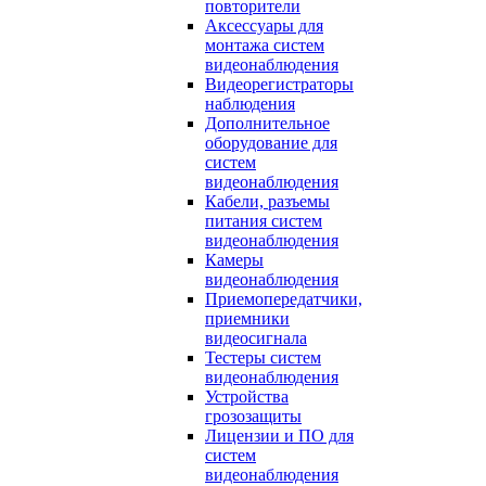
повторители
Аксессуары для
монтажа систем
видеонаблюдения
Видеорегистраторы
наблюдения
Дополнительное
оборудование для
систем
видеонаблюдения
Кабели, разъемы
питания систем
видеонаблюдения
Камеры
видеонаблюдения
Приемопередатчики,
приемники
видеосигнала
Тестеры систем
видеонаблюдения
Устройства
грозозащиты
Лицензии и ПО для
систем
видеонаблюдения