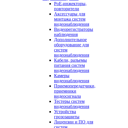
PoE-инжекторы,
повторители
Аксессуары для
монтажа систем
видеонаблюдения
Видеорегистраторы
наблюдения
Дополнительное
оборудование для
систем
видеонаблюдения
Кабели, разъемы
питания систем
видеонаблюдения
Камеры
видеонаблюдения
Приемопередатчики,
приемники
видеосигнала
Тестеры систем
видеонаблюдения
Устройства
грозозащиты
Лицензии и ПО для
систем