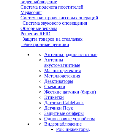
видеонаблюдение
Система подсчета посетителей
Megacount
Система контроля кассовых операций
Система звукового оповещения
Обзорные зеркала
Решения RFID
Защита товаров на стеллажах
Электронные ценники
Антенны радиочастотные
Антенны
акустомагнитные
Магнитодетекция
Металлодетекция
Деактиваторы
Съемники
Жесткие датчики (бирки)
Этикетки
Датчики CableLock
Датчики Паук
Защитные сейферы
Одноразовые устройства
Видеонаблюдение
PoE-инжекторы,