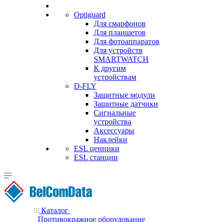
Optiguard
Для смарфонов
Для планшетов
Для фотоаппаратов
Для устройств
SMARTWATCH
К другим
устройствам
D-FLY
Защитные модули
Защитные датчики
Сигнальные
устройства
Аксессуары
Наклейки
ESL ценники
ESL станции
Каталог
Противокражное оборудование