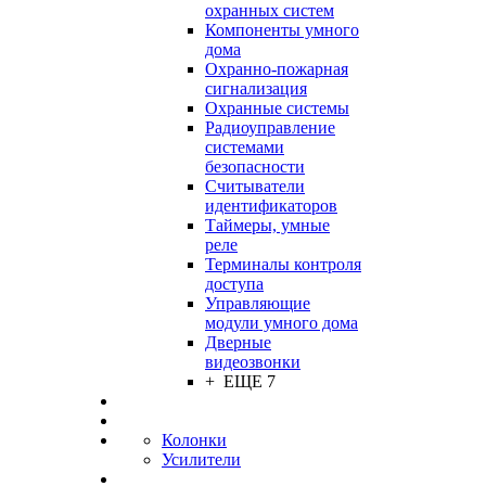
охранных систем
Компоненты умного
дома
Охранно-пожарная
сигнализация
Охранные системы
Радиоуправление
системами
безопасности
Считыватели
идентификаторов
Таймеры, умные
реле
Терминалы контроля
доступа
Управляющие
модули умного дома
Дверные
видеозвонки
+ ЕЩЕ 7
Колонки
Усилители