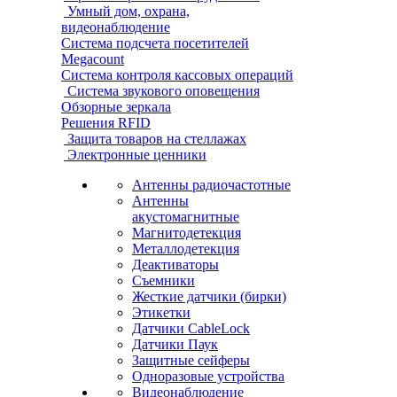
Умный дом, охрана,
видеонаблюдение
Система подсчета посетителей
Megacount
Система контроля кассовых операций
Система звукового оповещения
Обзорные зеркала
Решения RFID
Защита товаров на стеллажах
Электронные ценники
Антенны радиочастотные
Антенны
акустомагнитные
Магнитодетекция
Металлодетекция
Деактиваторы
Съемники
Жесткие датчики (бирки)
Этикетки
Датчики CableLock
Датчики Паук
Защитные сейферы
Одноразовые устройства
Видеонаблюдение