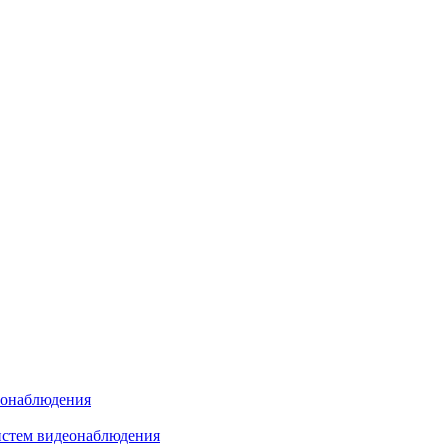
еонаблюдения
истем видеонаблюдения