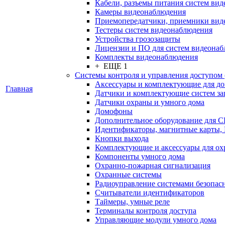
Кабели, разъемы питания систем ви
Камеры видеонаблюдения
Приемопередатчики, приемники вид
Тестеры систем видеонаблюдения
Устройства грозозащиты
Лицензии и ПО для систем видеона
Комплекты видеонаблюдения
+ ЕЩЕ 1
Системы контроля и управления доступом
Аксессуары и комплектующие для д
Главная
Датчики и комплектующие систем за
Датчики охраны и умного дома
Домофоны
Дополнительное оборудование для 
Идентификаторы, магнитные карты,
Кнопки выхода
Комплектующие и аксессуары для ох
Компоненты умного дома
Охранно-пожарная сигнализация
Охранные системы
Радиоуправление системами безопас
Считыватели идентификаторов
Таймеры, умные реле
Терминалы контроля доступа
Управляющие модули умного дома