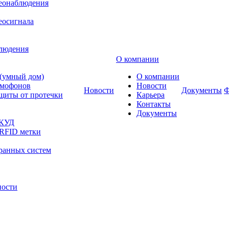
деонаблюдения
еосигнала
блюдения
О компании
 (умный дом)
О компании
омофонов
Новости
Новости
Документы
Ф
щиты от протечки
Карьера
Контакты
Документы
СКУД
 RFID метки
ранных систем
ности