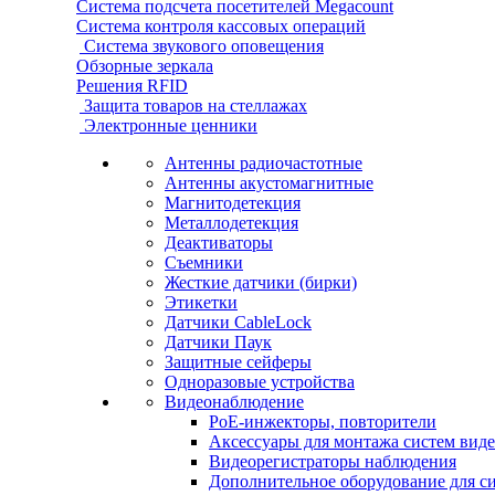
Система подсчета посетителей Megacount
Система контроля кассовых операций
Система звукового оповещения
Обзорные зеркала
Решения RFID
Защита товаров на стеллажах
Электронные ценники
Антенны радиочастотные
Антенны акустомагнитные
Магнитодетекция
Металлодетекция
Деактиваторы
Съемники
Жесткие датчики (бирки)
Этикетки
Датчики CableLock
Датчики Паук
Защитные сейферы
Одноразовые устройства
Видеонаблюдение
PoE-инжекторы, повторители
Аксессуары для монтажа систем вид
Видеорегистраторы наблюдения
Дополнительное оборудование для с