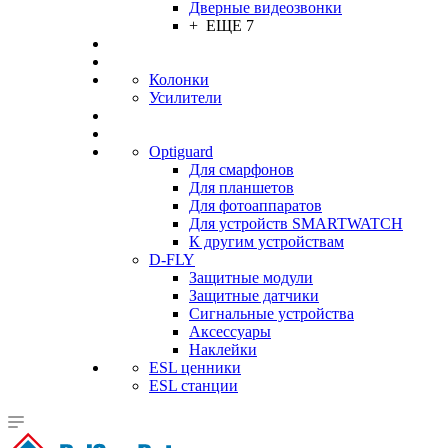
Дверные видеозвонки
+ ЕЩЕ 7
Колонки
Усилители
Optiguard
Для смарфонов
Для планшетов
Для фотоаппаратов
Для устройств SMARTWATCH
К другим устройствам
D-FLY
Защитные модули
Защитные датчики
Сигнальные устройства
Аксессуары
Наклейки
ESL ценники
ESL станции