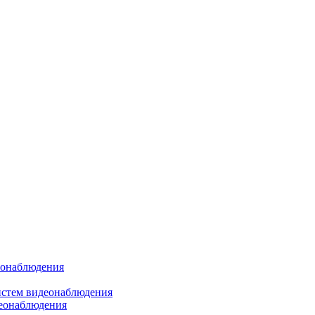
еонаблюдения
истем видеонаблюдения
деонаблюдения