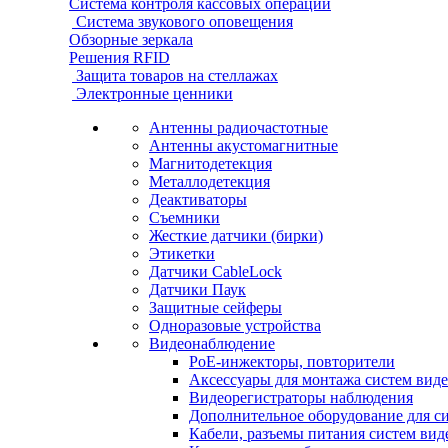
Система контроля кассовых операций
Система звукового оповещения
Обзорные зеркала
Решения RFID
Защита товаров на стеллажах
Электронные ценники
Антенны радиочастотные
Антенны акустомагнитные
Магнитодетекция
Металлодетекция
Деактиваторы
Съемники
Жесткие датчики (бирки)
Этикетки
Датчики CableLock
Датчики Паук
Защитные сейферы
Одноразовые устройства
Видеонаблюдение
PoE-инжекторы, повторители
Аксессуары для монтажа систем вид
Видеорегистраторы наблюдения
Дополнительное оборудование для с
Кабели, разъемы питания систем ви