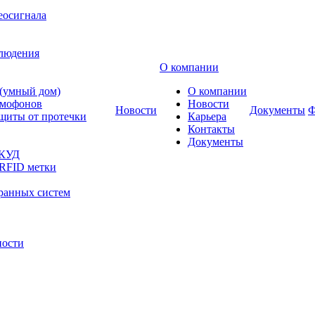
еосигнала
блюдения
О компании
 (умный дом)
О компании
омофонов
Новости
Новости
Документы
Ф
щиты от протечки
Карьера
Контакты
Документы
СКУД
 RFID метки
ранных систем
ности