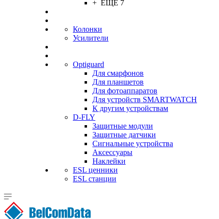
+ ЕЩЕ 7
Колонки
Усилители
Optiguard
Для смарфонов
Для планшетов
Для фотоаппаратов
Для устройств SMARTWATCH
К другим устройствам
D-FLY
Защитные модули
Защитные датчики
Сигнальные устройства
Аксессуары
Наклейки
ESL ценники
ESL станции