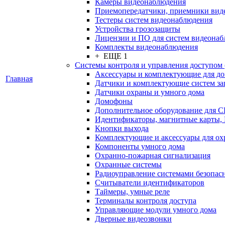
Камеры видеонаблюдения
Приемопередатчики, приемники вид
Тестеры систем видеонаблюдения
Устройства грозозащиты
Лицензии и ПО для систем видеона
Комплекты видеонаблюдения
+ ЕЩЕ 1
Системы контроля и управления доступом
Аксессуары и комплектующие для д
Главная
Датчики и комплектующие систем за
Датчики охраны и умного дома
Домофоны
Дополнительное оборудование для 
Идентификаторы, магнитные карты,
Кнопки выхода
Комплектующие и аксессуары для ох
Компоненты умного дома
Охранно-пожарная сигнализация
Охранные системы
Радиоуправление системами безопас
Считыватели идентификаторов
Таймеры, умные реле
Терминалы контроля доступа
Управляющие модули умного дома
Дверные видеозвонки