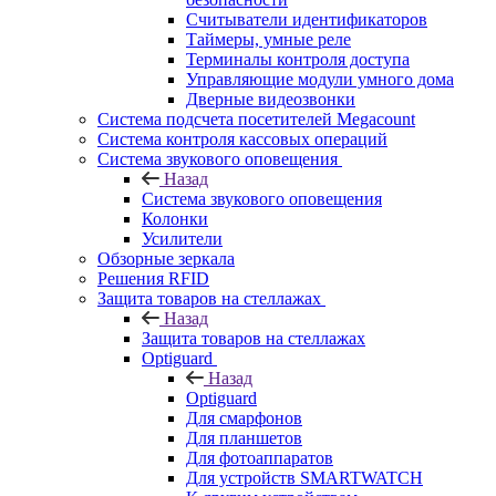
Считыватели идентификаторов
Таймеры, умные реле
Терминалы контроля доступа
Управляющие модули умного дома
Дверные видеозвонки
Система подсчета посетителей Megacount
Система контроля кассовых операций
Система звукового оповещения
Назад
Система звукового оповещения
Колонки
Усилители
Обзорные зеркала
Решения RFID
Защита товаров на стеллажах
Назад
Защита товаров на стеллажах
Optiguard
Назад
Optiguard
Для смарфонов
Для планшетов
Для фотоаппаратов
Для устройств SMARTWATCH