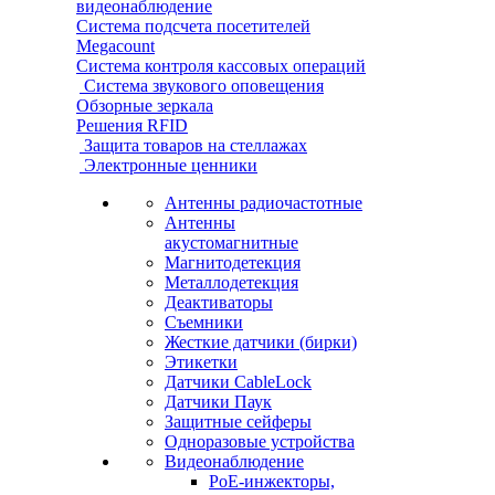
видеонаблюдение
Система подсчета посетителей
Megacount
Система контроля кассовых операций
Система звукового оповещения
Обзорные зеркала
Решения RFID
Защита товаров на стеллажах
Электронные ценники
Антенны радиочастотные
Антенны
акустомагнитные
Магнитодетекция
Металлодетекция
Деактиваторы
Съемники
Жесткие датчики (бирки)
Этикетки
Датчики CableLock
Датчики Паук
Защитные сейферы
Одноразовые устройства
Видеонаблюдение
PoE-инжекторы,