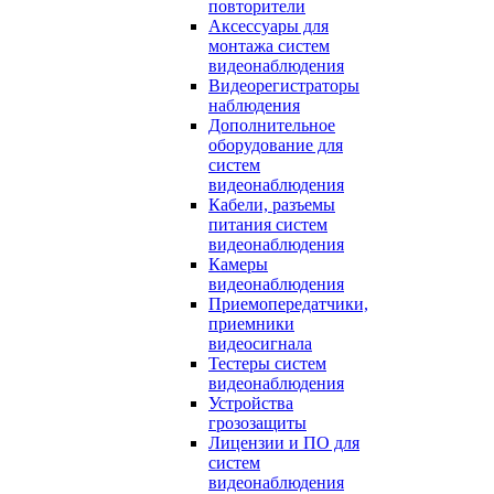
повторители
Аксессуары для
монтажа систем
видеонаблюдения
Видеорегистраторы
наблюдения
Дополнительное
оборудование для
систем
видеонаблюдения
Кабели, разъемы
питания систем
видеонаблюдения
Камеры
видеонаблюдения
Приемопередатчики,
приемники
видеосигнала
Тестеры систем
видеонаблюдения
Устройства
грозозащиты
Лицензии и ПО для
систем
видеонаблюдения