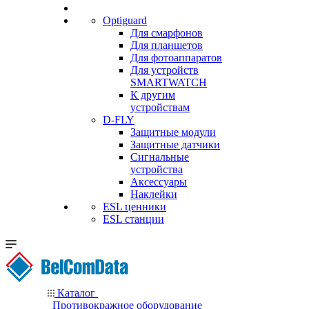
Optiguard
Для смарфонов
Для планшетов
Для фотоаппаратов
Для устройств
SMARTWATCH
К другим
устройствам
D-FLY
Защитные модули
Защитные датчики
Сигнальные
устройства
Аксессуары
Наклейки
ESL ценники
ESL станции
Каталог
Противокражное оборудование