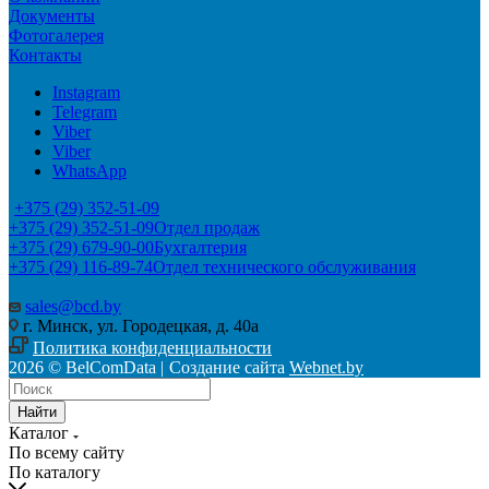
Документы
Фотогалерея
Контакты
Instagram
Telegram
Viber
Viber
WhatsApp
+375 (29) 352-51-09
+375 (29) 352-51-09
Отдел продаж
+375 (29) 679-90-00
Бухгалтерия
+375 (29) 116-89-74
Отдел технического обслуживания
sales@bcd.by
г. Минск, ул. Городецкая, д. 40а
Политика конфиденциальности
2026 © BelComData |
Создание сайта
Webnet.by
Найти
Каталог
По всему сайту
По каталогу