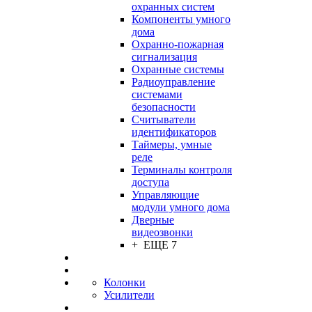
охранных систем
Компоненты умного
дома
Охранно-пожарная
сигнализация
Охранные системы
Радиоуправление
системами
безопасности
Считыватели
идентификаторов
Таймеры, умные
реле
Терминалы контроля
доступа
Управляющие
модули умного дома
Дверные
видеозвонки
+ ЕЩЕ 7
Колонки
Усилители