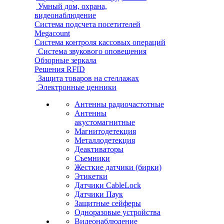
Умный дом, охрана,
видеонаблюдение
Система подсчета посетителей
Megacount
Система контроля кассовых операций
Система звукового оповещения
Обзорные зеркала
Решения RFID
Защита товаров на стеллажах
Электронные ценники
Антенны радиочастотные
Антенны
акустомагнитные
Магнитодетекция
Металлодетекция
Деактиваторы
Съемники
Жесткие датчики (бирки)
Этикетки
Датчики CableLock
Датчики Паук
Защитные сейферы
Одноразовые устройства
Видеонаблюдение