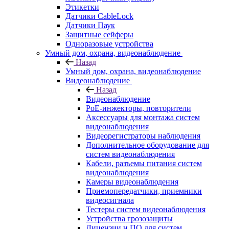
Этикетки
Датчики CableLock
Датчики Паук
Защитные сейферы
Одноразовые устройства
Умный дом, охрана, видеонаблюдение
Назад
Умный дом, охрана, видеонаблюдение
Видеонаблюдение
Назад
Видеонаблюдение
PoE-инжекторы, повторители
Аксессуары для монтажа систем
видеонаблюдения
Видеорегистраторы наблюдения
Дополнительное оборудование для
систем видеонаблюдения
Кабели, разъемы питания систем
видеонаблюдения
Камеры видеонаблюдения
Приемопередатчики, приемники
видеосигнала
Тестеры систем видеонаблюдения
Устройства грозозащиты
Лицензии и ПО для систем