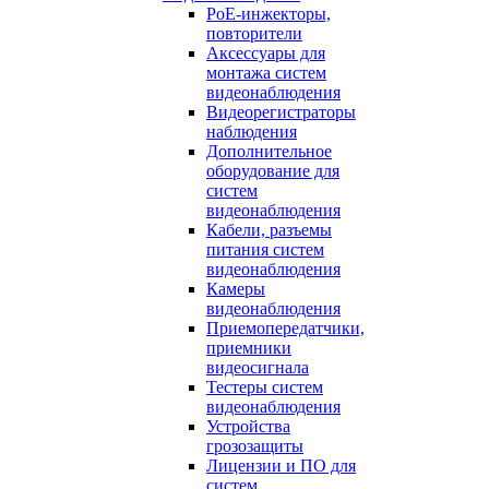
PoE-инжекторы,
повторители
Аксессуары для
монтажа систем
видеонаблюдения
Видеорегистраторы
наблюдения
Дополнительное
оборудование для
систем
видеонаблюдения
Кабели, разъемы
питания систем
видеонаблюдения
Камеры
видеонаблюдения
Приемопередатчики,
приемники
видеосигнала
Тестеры систем
видеонаблюдения
Устройства
грозозащиты
Лицензии и ПО для
систем