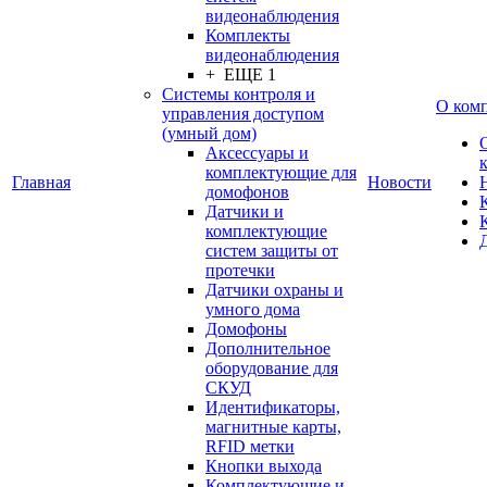
видеонаблюдения
Комплекты
видеонаблюдения
+ ЕЩЕ 1
Системы контроля и
О ком
управления доступом
(умный дом)
Аксессуары и
комплектующие для
Главная
Новости
домофонов
Датчики и
комплектующие
систем защиты от
протечки
Датчики охраны и
умного дома
Домофоны
Дополнительное
оборудование для
СКУД
Идентификаторы,
магнитные карты,
RFID метки
Кнопки выхода
Комплектующие и