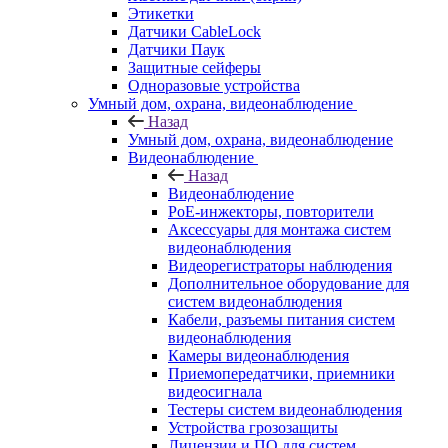
Этикетки
Датчики CableLock
Датчики Паук
Защитные сейферы
Одноразовые устройства
Умный дом, охрана, видеонаблюдение
Назад
Умный дом, охрана, видеонаблюдение
Видеонаблюдение
Назад
Видеонаблюдение
PoE-инжекторы, повторители
Аксессуары для монтажа систем
видеонаблюдения
Видеорегистраторы наблюдения
Дополнительное оборудование для
систем видеонаблюдения
Кабели, разъемы питания систем
видеонаблюдения
Камеры видеонаблюдения
Приемопередатчики, приемники
видеосигнала
Тестеры систем видеонаблюдения
Устройства грозозащиты
Лицензии и ПО для систем