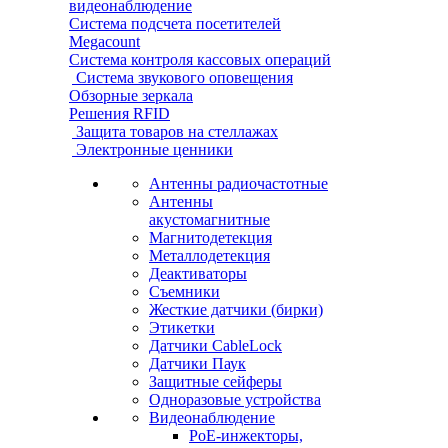
видеонаблюдение
Система подсчета посетителей
Megacount
Система контроля кассовых операций
Система звукового оповещения
Обзорные зеркала
Решения RFID
Защита товаров на стеллажах
Электронные ценники
Антенны радиочастотные
Антенны
акустомагнитные
Магнитодетекция
Металлодетекция
Деактиваторы
Съемники
Жесткие датчики (бирки)
Этикетки
Датчики CableLock
Датчики Паук
Защитные сейферы
Одноразовые устройства
Видеонаблюдение
PoE-инжекторы,