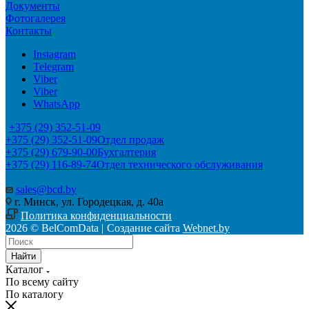
Документы
Фотогалерея
Контакты
Instagram
Telegram
Viber
Viber
WhatsApp
+375 (29) 352-51-09
+375 (29) 352-51-09
Отдел продаж
+375 (29) 679-90-00
Бухгалтерия
+375 (29) 116-89-74
Отдел технического обслуживания
sales@bcd.by
г. Минск, ул. Городецкая, д. 40а
Политика конфиденциальности
2026 © BelComData |
Создание сайта
Webnet.by
Найти
Каталог
По всему сайту
По каталогу