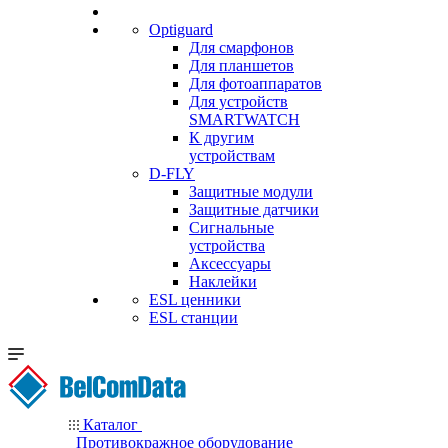
Optiguard
Для смарфонов
Для планшетов
Для фотоаппаратов
Для устройств
SMARTWATCH
К другим
устройствам
D-FLY
Защитные модули
Защитные датчики
Сигнальные
устройства
Аксессуары
Наклейки
ESL ценники
ESL станции
Каталог
Противокражное оборудование