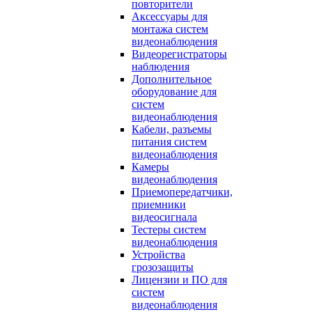
повторители
Аксессуары для
монтажа систем
видеонаблюдения
Видеорегистраторы
наблюдения
Дополнительное
оборудование для
систем
видеонаблюдения
Кабели, разъемы
питания систем
видеонаблюдения
Камеры
видеонаблюдения
Приемопередатчики,
приемники
видеосигнала
Тестеры систем
видеонаблюдения
Устройства
грозозащиты
Лицензии и ПО для
систем
видеонаблюдения