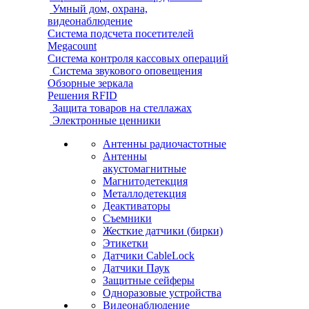
Умный дом, охрана,
видеонаблюдение
Система подсчета посетителей
Megacount
Система контроля кассовых операций
Система звукового оповещения
Обзорные зеркала
Решения RFID
Защита товаров на стеллажах
Электронные ценники
Антенны радиочастотные
Антенны
акустомагнитные
Магнитодетекция
Металлодетекция
Деактиваторы
Съемники
Жесткие датчики (бирки)
Этикетки
Датчики CableLock
Датчики Паук
Защитные сейферы
Одноразовые устройства
Видеонаблюдение