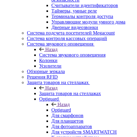
Считыватели идентификаторов
Таймеры, умные реле
Терминалы контроля доступа
Управляющие модули умного дома
Дверные видеозвонки
Система подсчета посетителей Megacount
Система контроля кассовых операций
Система звукового оповещения
Назад
Система звукового оповещения
Колонки
Усилители
Обзорные зеркала
Решения RFID
Защита товаров на стеллажах
Назад
Защита товаров на стеллажах
Optiguard
Назад
Optiguard
Для смарфонов
Для планшетов
Для фотоаппаратов
Для устройств SMARTWATCH