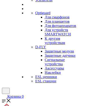
Усилители
Optiguard
Для смарфонов
Для планшетов
Для фотоаппаратов
Для устройств
SMARTWATCH
К другим
устройствам
D-FLY
Защитные модули
Защитные датчики
Сигнальные
устройства
Аксессуары
Наклейки
ESL ценники
ESL станции
Корзина
0