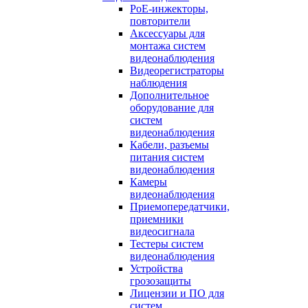
PoE-инжекторы,
повторители
Аксессуары для
монтажа систем
видеонаблюдения
Видеорегистраторы
наблюдения
Дополнительное
оборудование для
систем
видеонаблюдения
Кабели, разъемы
питания систем
видеонаблюдения
Камеры
видеонаблюдения
Приемопередатчики,
приемники
видеосигнала
Тестеры систем
видеонаблюдения
Устройства
грозозащиты
Лицензии и ПО для
систем