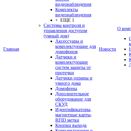
видеонаблюдения
Комплекты
видеонаблюдения
+ ЕЩЕ 1
Системы контроля и
О ком
управления доступом
(умный дом)
Аксессуары и
комплектующие для
Главная
Новости
домофонов
Датчики и
комплектующие
систем защиты от
протечки
Датчики охраны и
умного дома
Домофоны
Дополнительное
оборудование для
СКУД
Идентификаторы,
магнитные карты,
RFID метки
Кнопки выхода
Комплектующие и