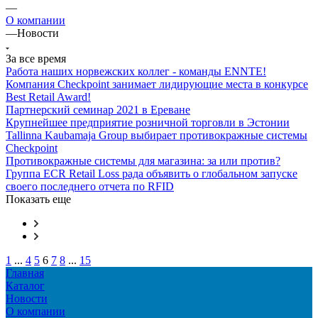
—
О компании
—
Новости
За все время
Работа наших норвежских коллег - команды ENNTE!
Компания Checkpoint занимает лидирующие места в конкурсе
Best Retail Award!
Партнерский семинар 2021 в Ереване
Крупнейшее предприятие розничной торговли в Эстонии
Tallinna Kaubamaja Group выбирает противокражные системы
Checkpoint
Противокражные системы для магазина: за или против?
Группа ECR Retail Loss рада объявить о глобальном запуске
своего последнего отчета по RFID
Показать еще
1
...
4
5
6
7
8
...
15
Главная
Каталог
Новости
О компании