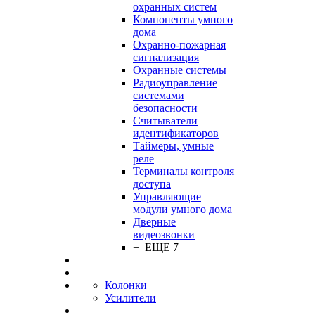
охранных систем
Компоненты умного
дома
Охранно-пожарная
сигнализация
Охранные системы
Радиоуправление
системами
безопасности
Считыватели
идентификаторов
Таймеры, умные
реле
Терминалы контроля
доступа
Управляющие
модули умного дома
Дверные
видеозвонки
+ ЕЩЕ 7
Колонки
Усилители