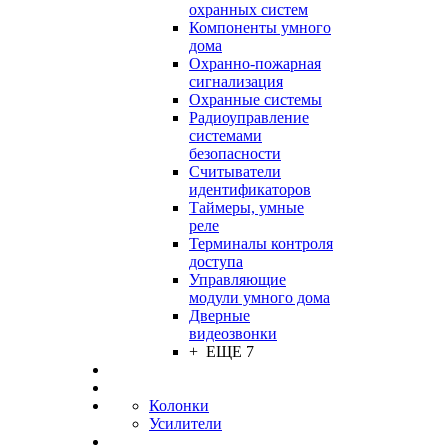
охранных систем
Компоненты умного
дома
Охранно-пожарная
сигнализация
Охранные системы
Радиоуправление
системами
безопасности
Считыватели
идентификаторов
Таймеры, умные
реле
Терминалы контроля
доступа
Управляющие
модули умного дома
Дверные
видеозвонки
+ ЕЩЕ 7
Колонки
Усилители