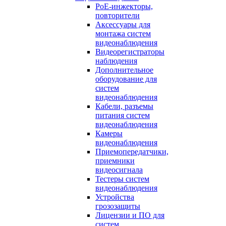
PoE-инжекторы,
повторители
Аксессуары для
монтажа систем
видеонаблюдения
Видеорегистраторы
наблюдения
Дополнительное
оборудование для
систем
видеонаблюдения
Кабели, разъемы
питания систем
видеонаблюдения
Камеры
видеонаблюдения
Приемопередатчики,
приемники
видеосигнала
Тестеры систем
видеонаблюдения
Устройства
грозозащиты
Лицензии и ПО для
систем