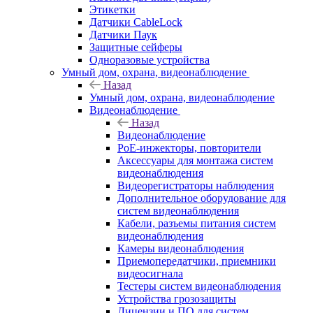
Этикетки
Датчики CableLock
Датчики Паук
Защитные сейферы
Одноразовые устройства
Умный дом, охрана, видеонаблюдение
Назад
Умный дом, охрана, видеонаблюдение
Видеонаблюдение
Назад
Видеонаблюдение
PoE-инжекторы, повторители
Аксессуары для монтажа систем
видеонаблюдения
Видеорегистраторы наблюдения
Дополнительное оборудование для
систем видеонаблюдения
Кабели, разъемы питания систем
видеонаблюдения
Камеры видеонаблюдения
Приемопередатчики, приемники
видеосигнала
Тестеры систем видеонаблюдения
Устройства грозозащиты
Лицензии и ПО для систем