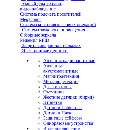
Умный дом, охрана,
видеонаблюдение
Система подсчета посетителей
Megacount
Система контроля кассовых операций
Система звукового оповещения
Обзорные зеркала
Решения RFID
Защита товаров на стеллажах
Электронные ценники
Антенны радиочастотные
Антенны
акустомагнитные
Магнитодетекция
Металлодетекция
Деактиваторы
Съемники
Жесткие датчики (бирки)
Этикетки
Датчики CableLock
Датчики Паук
Защитные сейферы
Одноразовые устройства
Видеонаблюдение