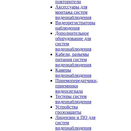
повторители
Аксессуары для
монтажа систем
видеонаблюдения
Видеорегистраторы
наблюдения
Дополнительное
оборудование для
систем
видеонаблюдения
Кабели, разъемы
питания систем
видеонаблюдения
Камеры
видеонаблюдения
Приемопередатчики,
приемники
видеосигнала
Тестеры систем
видеонаблюдения
Устройства
грозозащиты
Лицензии и ПО для
систем
видеонаблюдения