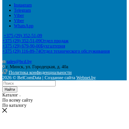
Instagram
Telegram
Viber
Viber
WhatsApp
+375 (29) 352-51-09
+375 (29) 352-51-09
Отдел продаж
+375 (29) 679-90-00
Бухгалтерия
+375 (29) 116-89-74
Отдел технического обслуживания
sales@bcd.by
г. Минск, ул. Городецкая, д. 40а
Политика конфиденциальности
2026 © BelComData |
Создание сайта
Webnet.by
Найти
Каталог
По всему сайту
По каталогу