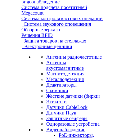
видеонаблюдение
Система подсчета посетителей
Megacount
Система контроля кассовых операций
Система звукового оповещения
Обзорные зеркала
Решения RFID
Защита товаров на стеллажах
Электронные ценники
Антенны радиочастотные
Антенны
акустомагнитные
Магнитодетекция
Металлодетекция
Деактиваторы
Съемники
Жесткие датчики (бирки)
Этикетки
Датчики CableLock
Датчики Паук
Защитные сейферы
Одноразовые устройства
Видеонаблюдение
PoE-инжекторы,