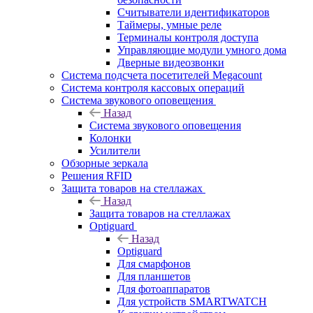
Считыватели идентификаторов
Таймеры, умные реле
Терминалы контроля доступа
Управляющие модули умного дома
Дверные видеозвонки
Система подсчета посетителей Megacount
Система контроля кассовых операций
Система звукового оповещения
Назад
Система звукового оповещения
Колонки
Усилители
Обзорные зеркала
Решения RFID
Защита товаров на стеллажах
Назад
Защита товаров на стеллажах
Optiguard
Назад
Optiguard
Для смарфонов
Для планшетов
Для фотоаппаратов
Для устройств SMARTWATCH