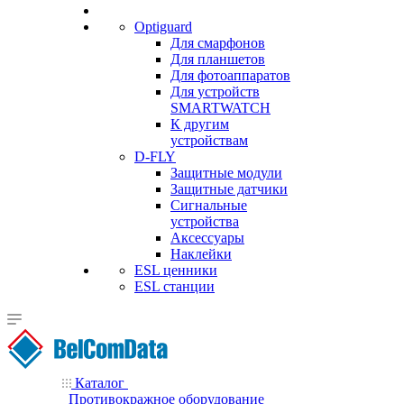
Optiguard
Для смарфонов
Для планшетов
Для фотоаппаратов
Для устройств
SMARTWATCH
К другим
устройствам
D-FLY
Защитные модули
Защитные датчики
Сигнальные
устройства
Аксессуары
Наклейки
ESL ценники
ESL станции
Каталог
Противокражное оборудование