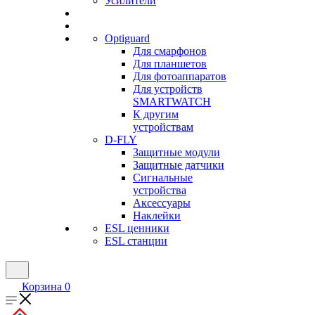
Усилители
Optiguard
Для смарфонов
Для планшетов
Для фотоаппаратов
Для устройств
SMARTWATCH
К другим
устройствам
D-FLY
Защитные модули
Защитные датчики
Сигнальные
устройства
Аксессуары
Наклейки
ESL ценники
ESL станции
Корзина
0