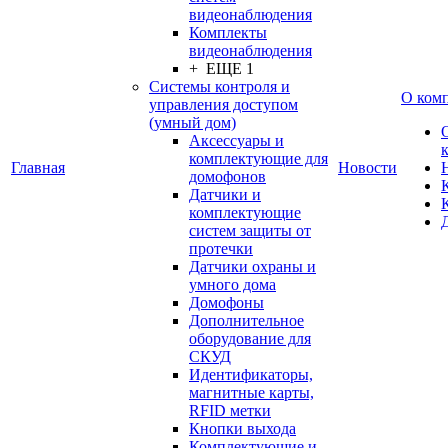
видеонаблюдения
Комплекты
видеонаблюдения
+ ЕЩЕ 1
Системы контроля и
О ком
управления доступом
(умный дом)
Аксессуары и
комплектующие для
Главная
Новости
домофонов
Датчики и
комплектующие
систем защиты от
протечки
Датчики охраны и
умного дома
Домофоны
Дополнительное
оборудование для
СКУД
Идентификаторы,
магнитные карты,
RFID метки
Кнопки выхода
Комплектующие и