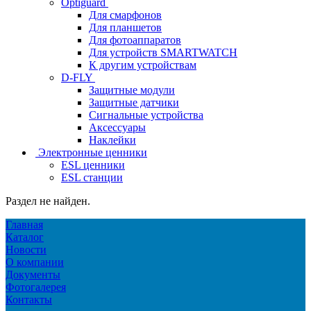
Optiguard
Для смарфонов
Для планшетов
Для фотоаппаратов
Для устройств SMARTWATCH
К другим устройствам
D-FLY
Защитные модули
Защитные датчики
Сигнальные устройства
Аксессуары
Наклейки
Электронные ценники
ESL ценники
ESL станции
Раздел не найден.
Главная
Каталог
Новости
О компании
Документы
Фотогалерея
Контакты