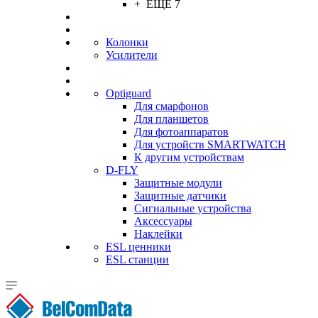
+ ЕЩЕ 7
Колонки
Усилители
Optiguard
Для смарфонов
Для планшетов
Для фотоаппаратов
Для устройств SMARTWATCH
К другим устройствам
D-FLY
Защитные модули
Защитные датчики
Сигнальные устройства
Аксессуары
Наклейки
ESL ценники
ESL станции