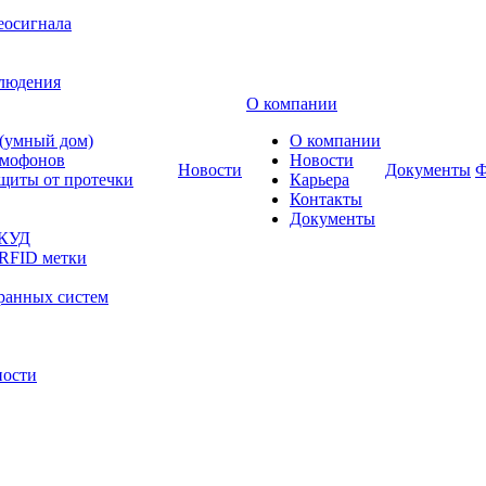
еосигнала
блюдения
О компании
 (умный дом)
О компании
омофонов
Новости
Новости
Документы
Ф
щиты от протечки
Карьера
Контакты
Документы
СКУД
 RFID метки
ранных систем
ности