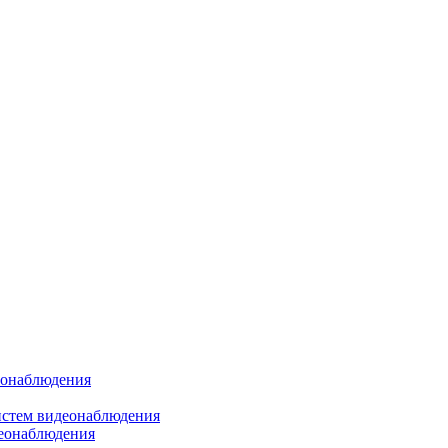
еонаблюдения
истем видеонаблюдения
деонаблюдения