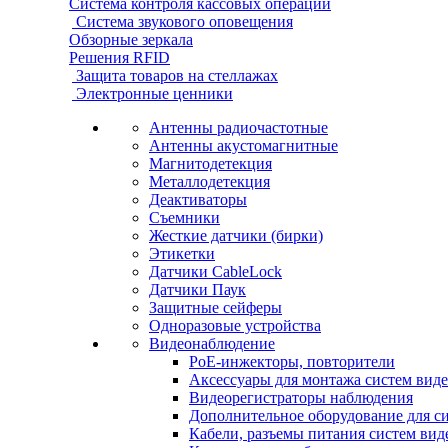
Система контроля кассовых операций
Система звукового оповещения
Обзорные зеркала
Решения RFID
Защита товаров на стеллажах
Электронные ценники
Антенны радиочастотные
Антенны акустомагнитные
Магнитодетекция
Металлодетекция
Деактиваторы
Съемники
Жесткие датчики (бирки)
Этикетки
Датчики CableLock
Датчики Паук
Защитные сейферы
Одноразовые устройства
Видеонаблюдение
PoE-инжекторы, повторители
Аксессуары для монтажа систем вид
Видеорегистраторы наблюдения
Дополнительное оборудование для с
Кабели, разъемы питания систем ви