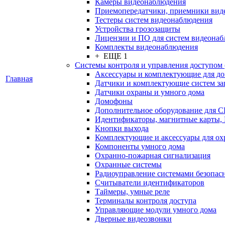
Камеры видеонаблюдения
Приемопередатчики, приемники вид
Тестеры систем видеонаблюдения
Устройства грозозащиты
Лицензии и ПО для систем видеона
Комплекты видеонаблюдения
+ ЕЩЕ 1
Системы контроля и управления доступом
Аксессуары и комплектующие для д
Главная
Датчики и комплектующие систем за
Датчики охраны и умного дома
Домофоны
Дополнительное оборудование для 
Идентификаторы, магнитные карты,
Кнопки выхода
Комплектующие и аксессуары для ох
Компоненты умного дома
Охранно-пожарная сигнализация
Охранные системы
Радиоуправление системами безопас
Считыватели идентификаторов
Таймеры, умные реле
Терминалы контроля доступа
Управляющие модули умного дома
Дверные видеозвонки