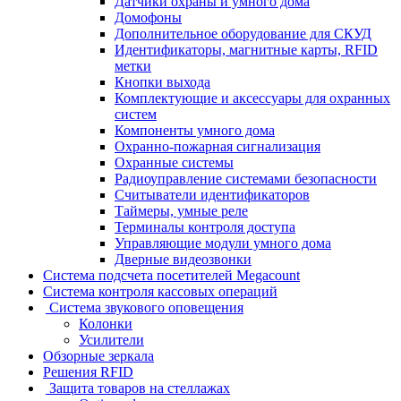
Датчики охраны и умного дома
Домофоны
Дополнительное оборудование для СКУД
Идентификаторы, магнитные карты, RFID
метки
Кнопки выхода
Комплектующие и аксессуары для охранных
систем
Компоненты умного дома
Охранно-пожарная сигнализация
Охранные системы
Радиоуправление системами безопасности
Считыватели идентификаторов
Таймеры, умные реле
Терминалы контроля доступа
Управляющие модули умного дома
Дверные видеозвонки
Система подсчета посетителей Megacount
Система контроля кассовых операций
Система звукового оповещения
Колонки
Усилители
Обзорные зеркала
Решения RFID
Защита товаров на стеллажах