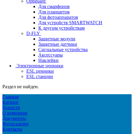
Optiguard
Для смарфонов
Для планшетов
Для фотоаппаратов
Для устройств SMARTWATCH
К другим устройствам
D-FLY
Защитные модули
Защитные датчики
Сигнальные устройства
Аксессуары
Наклейки
Электронные ценники
ESL ценники
ESL станции
Раздел не найден.
Главная
Каталог
Новости
О компании
Документы
Фотогалерея
Контакты