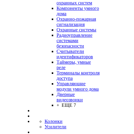
охранных систем
Компоненты умного
дома
Охранно-пожарная
сигнализация
Охранные системы
Радиоуправление
системами
безопасности
Считыватели
идентификаторов
Таймеры, умные
реле
Терминалы контроля
доступа
Управляющие
модули умного дома
Дверные
видеозвонки
+ ЕЩЕ 7
Колонки
Усилители