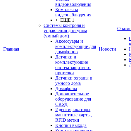
видеонаблюдения
Комплекты
видеонаблюдения
+ ЕЩЕ 1
Системы контроля и
О ком
управления доступом
(умный дом)
Аксессуары и
комплектующие для
Главная
Новости
домофонов
Датчики и
комплектующие
систем защиты от
протечки
Датчики охраны и
умного дома
Домофоны
Дополнительное
оборудование для
СКУД
Идентификаторы,
магнитные карты,
RFID метки
Кнопки выхода
Комплектующие и