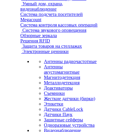
Умный дом, охрана,
видеонаблюдение
Система подсчета посетителей
Megacount
Система контроля кассовых операций
Система звукового оповещения
Обзорные зеркала
Решения RFID
Защита товаров на стеллажах
Электронные ценники
Антенны радиочастотные
Антенны
акустомагнитные
Магнитодетекция
Металлодетекция
Деактиваторы
Съемники
Жесткие датчики (бирки)
Этикетки
Датчики CableLock
Датчики Паук
Защитные сейферы
Одноразовые устройства
Видеонаблюдение