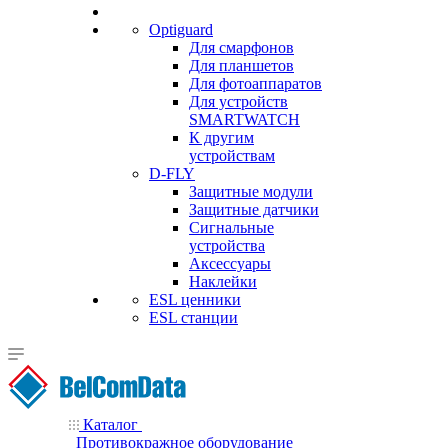
Optiguard
Для смарфонов
Для планшетов
Для фотоаппаратов
Для устройств
SMARTWATCH
К другим
устройствам
D-FLY
Защитные модули
Защитные датчики
Сигнальные
устройства
Аксессуары
Наклейки
ESL ценники
ESL станции
Каталог
Противокражное оборудование