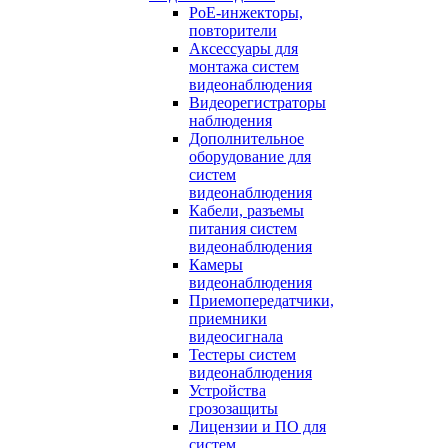
PoE-инжекторы,
повторители
Аксессуары для
монтажа систем
видеонаблюдения
Видеорегистраторы
наблюдения
Дополнительное
оборудование для
систем
видеонаблюдения
Кабели, разъемы
питания систем
видеонаблюдения
Камеры
видеонаблюдения
Приемопередатчики,
приемники
видеосигнала
Тестеры систем
видеонаблюдения
Устройства
грозозащиты
Лицензии и ПО для
систем