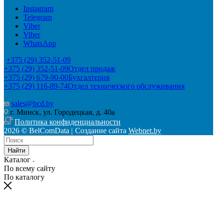
Instagram
Telegram
Viber
Viber
WhatsApp
+375 (29) 352-51-09
+375 (29) 352-51-09
Отдел продаж
+375 (29) 679-90-00
Бухгалтерия
+375 (29) 116-89-74
Отдел технического обслуживания
sales@bcd.by
г. Минск, ул. Городецкая, д. 40а
Политика конфиденциальности
2026 © BelComData |
Создание сайта
Webnet.by
Найти
Каталог
По всему сайту
По каталогу