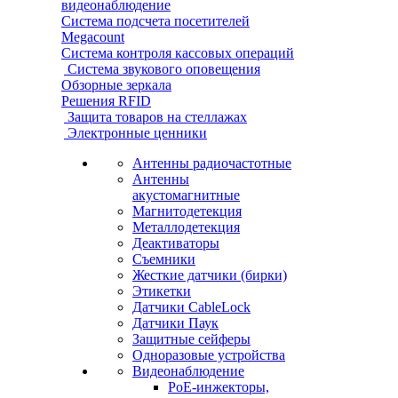
видеонаблюдение
Система подсчета посетителей
Megacount
Система контроля кассовых операций
Система звукового оповещения
Обзорные зеркала
Решения RFID
Защита товаров на стеллажах
Электронные ценники
Антенны радиочастотные
Антенны
акустомагнитные
Магнитодетекция
Металлодетекция
Деактиваторы
Съемники
Жесткие датчики (бирки)
Этикетки
Датчики CableLock
Датчики Паук
Защитные сейферы
Одноразовые устройства
Видеонаблюдение
PoE-инжекторы,