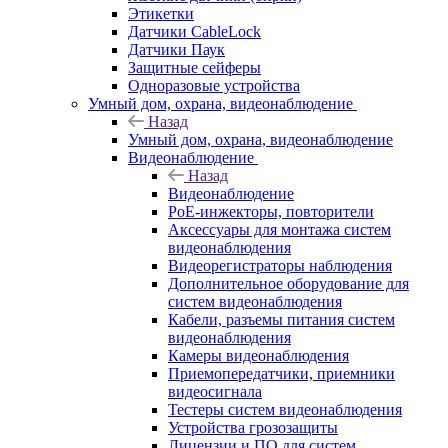
Этикетки
Датчики CableLock
Датчики Паук
Защитные сейферы
Одноразовые устройства
Умный дом, охрана, видеонаблюдение
Назад
Умный дом, охрана, видеонаблюдение
Видеонаблюдение
Назад
Видеонаблюдение
PoE-инжекторы, повторители
Аксессуары для монтажа систем
видеонаблюдения
Видеорегистраторы наблюдения
Дополнительное оборудование для
систем видеонаблюдения
Кабели, разъемы питания систем
видеонаблюдения
Камеры видеонаблюдения
Приемопередатчики, приемники
видеосигнала
Тестеры систем видеонаблюдения
Устройства грозозащиты
Лицензии и ПО для систем