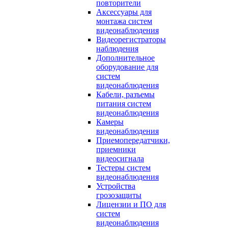
повторители
Аксессуары для
монтажа систем
видеонаблюдения
Видеорегистраторы
наблюдения
Дополнительное
оборудование для
систем
видеонаблюдения
Кабели, разъемы
питания систем
видеонаблюдения
Камеры
видеонаблюдения
Приемопередатчики,
приемники
видеосигнала
Тестеры систем
видеонаблюдения
Устройства
грозозащиты
Лицензии и ПО для
систем
видеонаблюдения