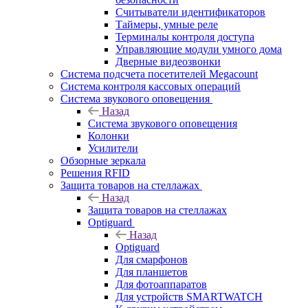
Считыватели идентификаторов
Таймеры, умные реле
Терминалы контроля доступа
Управляющие модули умного дома
Дверные видеозвонки
Система подсчета посетителей Megacount
Система контроля кассовых операций
Система звукового оповещения
Назад
Система звукового оповещения
Колонки
Усилители
Обзорные зеркала
Решения RFID
Защита товаров на стеллажах
Назад
Защита товаров на стеллажах
Optiguard
Назад
Optiguard
Для смарфонов
Для планшетов
Для фотоаппаратов
Для устройств SMARTWATCH