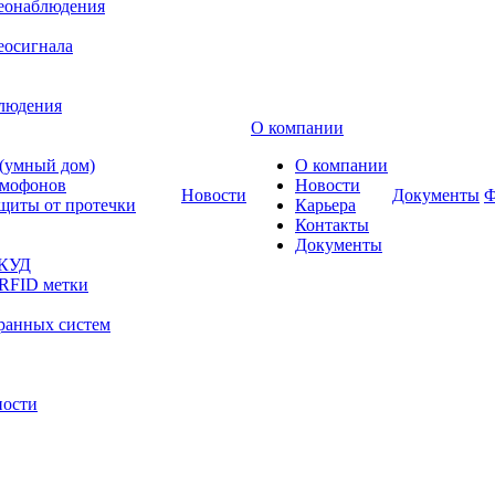
деонаблюдения
еосигнала
блюдения
О компании
 (умный дом)
О компании
омофонов
Новости
Новости
Документы
Ф
щиты от протечки
Карьера
Контакты
Документы
СКУД
 RFID метки
ранных систем
ности