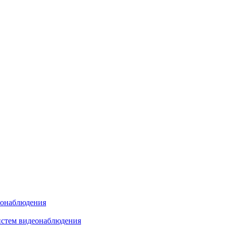
еонаблюдения
истем видеонаблюдения