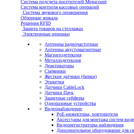
Система подсчета посетителей Megacount
Система контроля кассовых операций
Система звукового оповещения
Обзорные зеркала
Решения RFID
Защита товаров на стеллажах
Электронные ценники
Антенны радиочастотные
Антенны акустомагнитные
Магнитодетекция
Металлодетекция
Деактиваторы
Съемники
Жесткие датчики (бирки)
Этикетки
Датчики CableLock
Датчики Паук
Защитные сейферы
Одноразовые устройства
Видеонаблюдение
PoE-инжекторы, повторители
Аксессуары для монтажа систем вид
Видеорегистраторы наблюдения
Дополнительное оборудование для с