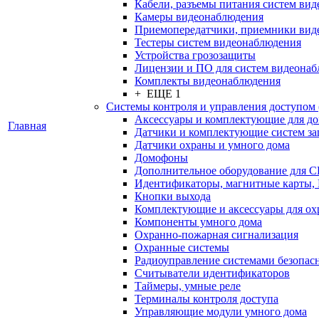
Кабели, разъемы питания систем ви
Камеры видеонаблюдения
Приемопередатчики, приемники вид
Тестеры систем видеонаблюдения
Устройства грозозащиты
Лицензии и ПО для систем видеона
Комплекты видеонаблюдения
+ ЕЩЕ 1
Системы контроля и управления доступом
Аксессуары и комплектующие для д
Главная
Датчики и комплектующие систем за
Датчики охраны и умного дома
Домофоны
Дополнительное оборудование для 
Идентификаторы, магнитные карты,
Кнопки выхода
Комплектующие и аксессуары для ох
Компоненты умного дома
Охранно-пожарная сигнализация
Охранные системы
Радиоуправление системами безопас
Считыватели идентификаторов
Таймеры, умные реле
Терминалы контроля доступа
Управляющие модули умного дома