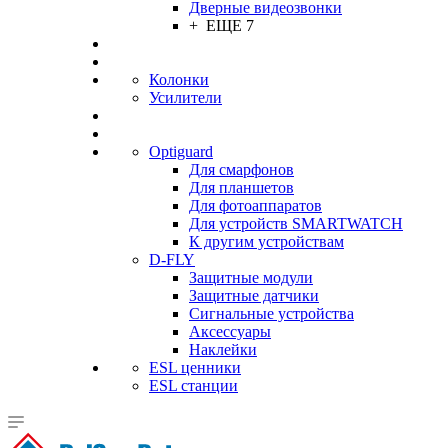
Дверные видеозвонки
+ ЕЩЕ 7
Колонки
Усилители
Optiguard
Для смарфонов
Для планшетов
Для фотоаппаратов
Для устройств SMARTWATCH
К другим устройствам
D-FLY
Защитные модули
Защитные датчики
Сигнальные устройства
Аксессуары
Наклейки
ESL ценники
ESL станции