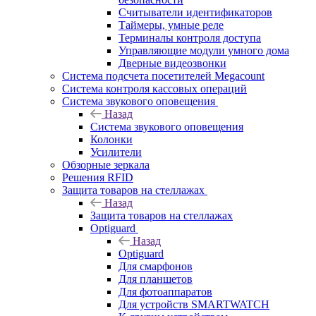
Считыватели идентификаторов
Таймеры, умные реле
Терминалы контроля доступа
Управляющие модули умного дома
Дверные видеозвонки
Система подсчета посетителей Megacount
Система контроля кассовых операций
Система звукового оповещения
Назад
Система звукового оповещения
Колонки
Усилители
Обзорные зеркала
Решения RFID
Защита товаров на стеллажах
Назад
Защита товаров на стеллажах
Optiguard
Назад
Optiguard
Для смарфонов
Для планшетов
Для фотоаппаратов
Для устройств SMARTWATCH