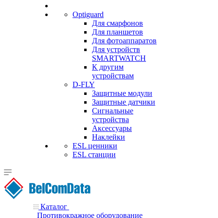
Optiguard
Для смарфонов
Для планшетов
Для фотоаппаратов
Для устройств
SMARTWATCH
К другим
устройствам
D-FLY
Защитные модули
Защитные датчики
Сигнальные
устройства
Аксессуары
Наклейки
ESL ценники
ESL станции
Каталог
Противокражное оборудование