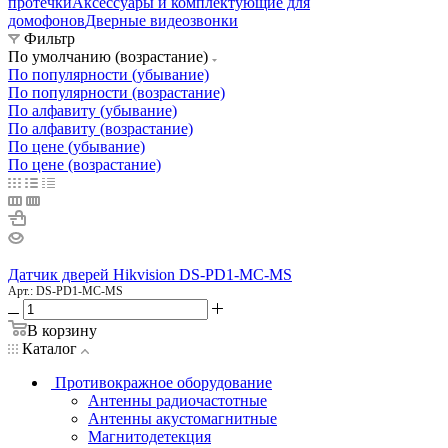
протечки
Аксессуары и комплектующие для
домофонов
Дверные видеозвонки
Фильтр
По умолчанию (возрастание)
По популярности (убывание)
По популярности (возрастание)
По алфавиту (убывание)
По алфавиту (возрастание)
По цене (убывание)
По цене (возрастание)
Датчик дверей Hikvision DS-PD1-MC-MS
Арт.: DS-PD1-MC-MS
В корзину
Каталог
Противокражное оборудование
Антенны радиочастотные
Антенны акустомагнитные
Магнитодетекция