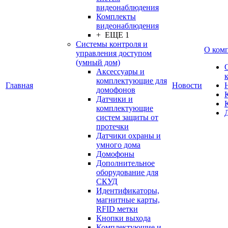
видеонаблюдения
Комплекты
видеонаблюдения
+ ЕЩЕ 1
Системы контроля и
О ком
управления доступом
(умный дом)
Аксессуары и
комплектующие для
Главная
Новости
домофонов
Датчики и
комплектующие
систем защиты от
протечки
Датчики охраны и
умного дома
Домофоны
Дополнительное
оборудование для
СКУД
Идентификаторы,
магнитные карты,
RFID метки
Кнопки выхода
Комплектующие и