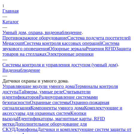
1
Главная
—
Каталог
—
Умный дом, охрана, видеонаблюдение
Противокражное оборудование
Система подсчета посетителей
Megacount
Система контроля кассовых операций
Система
звукового оповещения
Обзорные зеркала
Решения RFID
Защита
товаров на стеллажах
Электронные ценники
—
Системы контроля и управления доступом (умный дом)
Видеонаблюдение
—
Датчики охраны и умного дома
Управляющие модули умного дома
Терминалы контроля
доступа
Таймеры, умные реле
Считыватели
идентификаторов
Радиоуправление системами
безопасности
Охранные системы
Охранно-пожарная
сигнализация
Компоненты умного дома
Комплектующие и
аксессуары для охранных систем
Кнопки
выхода
Идентификаторы, магнитные карты, RFID
метки
Дополнительное оборудование для
СКУД
Домофоны
Датчики и комплектующие систем защиты от