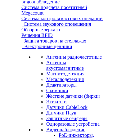
видеонаблюдение
Система подсчета посетителей
Megacount
Система контроля кассовых операций
Система звукового оповещения
Обзорные зеркала
Решения RFID
Защита товаров на стеллажах
Электронные ценники
Антенны радиочастотные
Антенны
акустомагнитные
Магнитодетекция
Металлодетекция
Деактиваторы
Съемники
Жесткие датчики (бирки)
Этикетки
Датчики CableLock
Датчики Паук
Защитные сейферы
Одноразовые устройства
Видеонаблюдение
PoE-инжекторы,