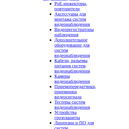
PoE-инжекторы,
повторители
Аксессуары для
монтажа систем
видеонаблюдения
Видеорегистраторы
наблюдения
Дополнительное
оборудование для
систем
видеонаблюдения
Кабели, разъемы
питания систем
видеонаблюдения
Камеры
видеонаблюдения
Приемопередатчики,
приемники
видеосигнала
Тестеры систем
видеонаблюдения
Устройства
грозозащиты
Лицензии и ПО для
систем