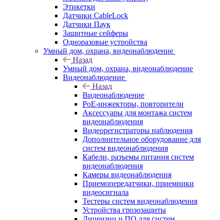
Этикетки
Датчики CableLock
Датчики Паук
Защитные сейферы
Одноразовые устройства
Умный дом, охрана, видеонаблюдение
Назад
Умный дом, охрана, видеонаблюдение
Видеонаблюдение
Назад
Видеонаблюдение
PoE-инжекторы, повторители
Аксессуары для монтажа систем
видеонаблюдения
Видеорегистраторы наблюдения
Дополнительное оборудование для
систем видеонаблюдения
Кабели, разъемы питания систем
видеонаблюдения
Камеры видеонаблюдения
Приемопередатчики, приемники
видеосигнала
Тестеры систем видеонаблюдения
Устройства грозозащиты
Лицензии и ПО для систем