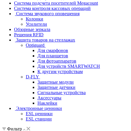
Система подсчета посетителей Megacount
Система контроля кассовых операций
Система звукового оповещения
Колонки
Усилители
Обзорные зеркала
Решения RFID
Защита товаров на стеллажах
Optiguard
Для смарфонов
Для планшетов
Для фотоаппаратов
Для устройств SMARTWATCH
К другим устройствам
D-FLY
Защитные модули
Защитные датчики
Сигнальные устройства
Аксессуары
Наклейки
Электронные ценники
ESL ценники
ESL станции
Фильтр