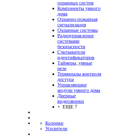
охранных систем
Компоненты умного
дома
Охранно-пожарная
сигнализация
Охранные системы
Радиоуправление
системами
безопасности
Считыватели
идентификаторов
Таймеры, умные
реле
Терминалы контроля
доступа
Управляющие
модули умного дома
Дверные
видеозвонки
+ ЕЩЕ 7
Колонки
Усилители