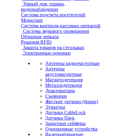
Умный дом, охрана,
видеонаблюдение
Система подсчета посетителей
Megacount
Система контроля кассовых операций
Система звукового оповещения
Обзорные зеркала
Решения RFID
Защита товаров на стеллажах
Электронные ценники
Антенны радиочастотные
Антенны
акустомагнитные
Магнитодетекция
Металлодетекция
Деактиваторы
Съемники
Жесткие датчики (бирки)
Этикетки
Датчики CableLock
Датчики Паук
Защитные сейферы
Одноразовые устройства
Видеонаблюдение