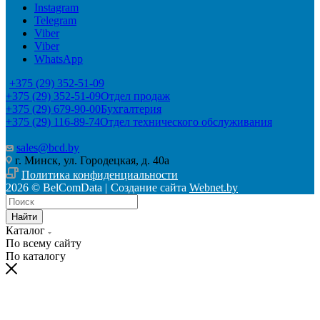
Instagram
Telegram
Viber
Viber
WhatsApp
+375 (29) 352-51-09
+375 (29) 352-51-09
Отдел продаж
+375 (29) 679-90-00
Бухгалтерия
+375 (29) 116-89-74
Отдел технического обслуживания
sales@bcd.by
г. Минск, ул. Городецкая, д. 40а
Политика конфиденциальности
2026 © BelComData |
Создание сайта
Webnet.by
Найти
Каталог
По всему сайту
По каталогу