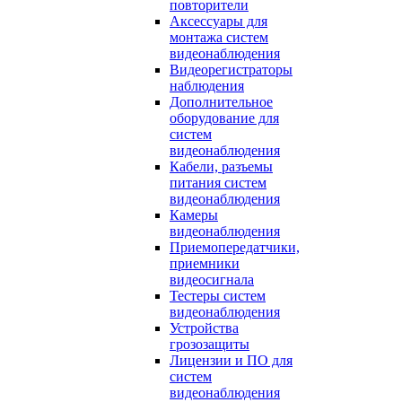
повторители
Аксессуары для
монтажа систем
видеонаблюдения
Видеорегистраторы
наблюдения
Дополнительное
оборудование для
систем
видеонаблюдения
Кабели, разъемы
питания систем
видеонаблюдения
Камеры
видеонаблюдения
Приемопередатчики,
приемники
видеосигнала
Тестеры систем
видеонаблюдения
Устройства
грозозащиты
Лицензии и ПО для
систем
видеонаблюдения